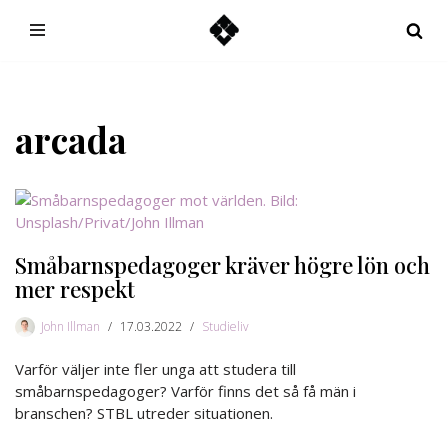
Hoppa
till
innehåll
arcada
Småbarnspedagoger kräver högre lön och
mer respekt
John Illman
17.03.2022
Studieliv
Varför väljer inte fler unga att studera till
småbarnspedagoger? Varför finns det så få män i
branschen? STBL utreder situationen.