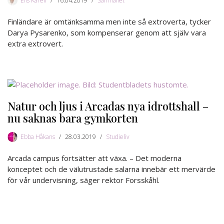
Elis Karell
16.04.2019
Samhället
Finländare är omtänksamma men inte så extroverta, tycker
Darya Pysarenko, som kompenserar genom att själv vara
extra extrovert.
Natur och ljus i Arcadas nya idrottshall –
nu saknas bara gymkorten
Ebba Håkans
28.03.2019
Studieliv
Arcada campus fortsätter att växa. – Det moderna
konceptet och de välutrustade salarna innebär ett mervärde
för vår undervisning, säger rektor Forsskåhl.