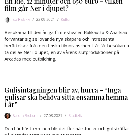
En idé, 12 minuter och 650 euro – vilken
film går Ner i djupet?
Ida Rislakki
22.09.2021
Kultur
Besökarna till den årliga filmfestivalen Rakkautta & Anarkiaa
förväntar sig se lovande nya skapare och intressanta
berättelser från den finska filmbranschen. I år får besökarna
ta del av Ner i djupet, en av vårens slutproduktioner på
Arcadas medieutbildning.
Gulisintagningen blir av, hurra – “Inga
gulisar ska behöva sitta ensamma hemma
i år”
Sandra Broborn
27.08.2021
Studieliv
Den här höstterminen blir det fler närstudier och gulisträffar
på plats för terminens nya studenter.