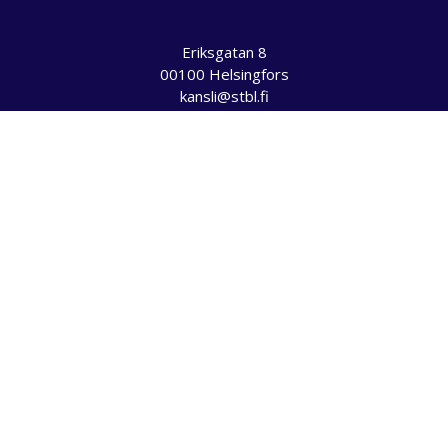
Eriksgatan 8
00100 Helsingfors
kansli@stbl.fi
Vi använder kakor på vår webbplats för att optimera din
läsupplevelse och göra Studentbladet ännu bättre. Genom att
klicka "OK" ger du oss tillåtelse att använda alla sorters kakor.
Do not sell my personal information
.
Inställningar
OK
Stäng
PRIVACY OVERVIEW
This website uses cookies to improve your experience while you
navigate through the website. Out of these, the cookies that are
categorized as necessary are stored on your browser as they