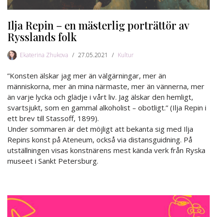
Ilja Repin – en mästerlig porträttör av
Rysslands folk
Ekaterina Zhukova
27.05.2021
Kultur
”Konsten älskar jag mer än välgärningar, mer än
människorna, mer än mina närmaste, mer än vännerna, mer
än varje lycka och glädje i vårt liv. Jag älskar den hemligt,
svartsjukt, som en gammal alkoholist – obotligt.” (Ilja Repin i
ett brev till Stassoff, 1899).
Under sommaren är det möjligt att bekanta sig med Ilja
Repins konst på Ateneum, också via distansguidning. På
utställningen visas konstnärens mest kända verk från Ryska
museet i Sankt Petersburg.