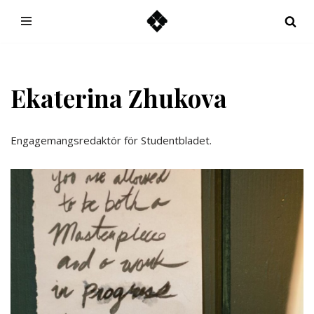
Hoppa
till
innehåll
Ekaterina Zhukova
Engagemangsredaktör för Studentbladet.