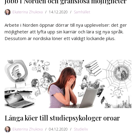
Jobb i Norden och gränslösa möjligheter
Ekaterina Zhukova
14.12.2020
Samhället
Arbete i Norden öppnar dörrar till nya upplevelser: det ger
möjligheter att lyfta upp sin karriär och lära sig nya språk.
Dessutom är nordiska löner ett väldigt lockande plus.
Långa köer till studiepsykologer oroar
Ekaterina Zhukova
04.12.2020
Studieliv