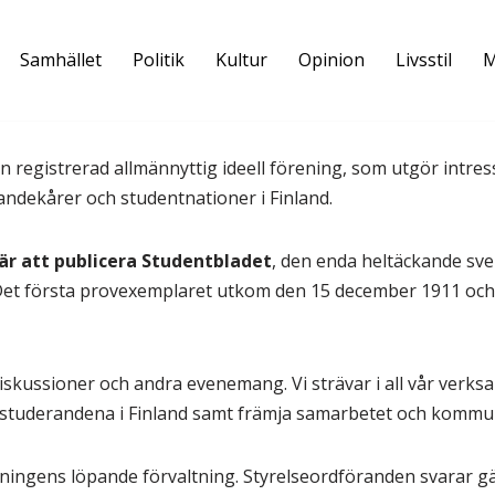
Samhället
Politik
Kultur
Opinion
Livsstil
M
n registrerad allmännyttig ideell förening, som utgör int
andekårer och studentnationer i Finland.
är att publicera Studentbladet
, den enda heltäckande sve
Det första provexemplaret utkom den 15 december 1911 och 
iskussioner och andra evenemang. Vi strävar i all vår verksa
studerandena i Finland samt främja samarbetet och kommun
reningens löpande förvaltning. Styrelseordföranden svarar 