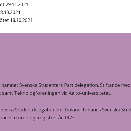
t 29.11.2021
8.10.2021
tet 18.10.2021
 namnet Svenska Studenters Partidelegation. Stiftande med
et samt Teknologföreningen vid Aalto-universitetet.
enska Studentdelegationen i Finland, Finlands Svenska Stu
nades i föreningsregistret år 1973.