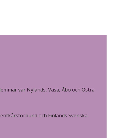
lemmar var Nylands, Vasa, Åbo och Östra
dentkårsförbund och Finlands Svenska