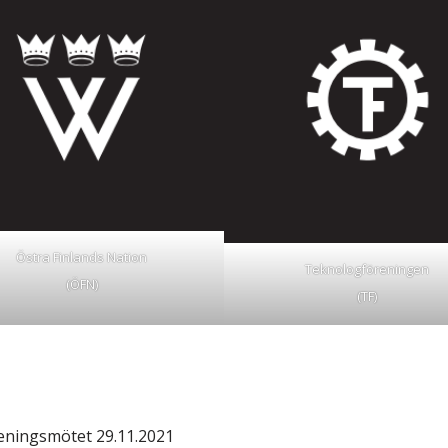
Östra Finlands Nation
Teknologföreningen
(ÖFN)
(TF)
eningsmötet 29.11.2021