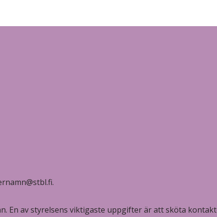
ernamn@stbl.fi.
n. En av styrelsens viktigaste uppgifter är att sköta konta