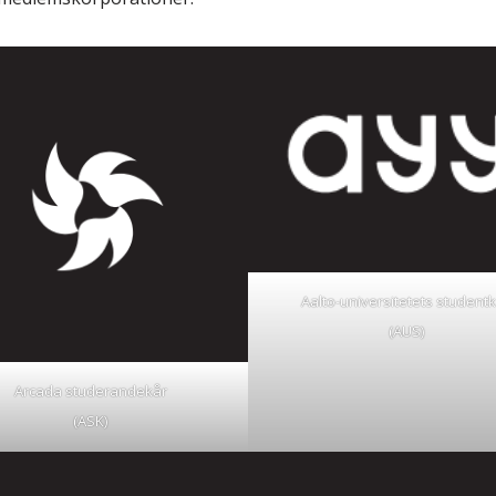
Aalto-universitetets student
(AUS)
Arcada studerandekår
(ASK)