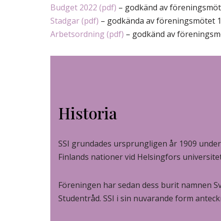
Budget 2022 (pdf)
– godkänd av föreningsmöte
Stadgar (pdf)
– godkända av föreningsmötet 1
Arbetsordning (pdf)
– godkänd av föreningsmö
Historia
SSI grundades ursprungligen år 1909 under
Finlands nationer vid Helsingfors universit
Föreningen har sedan dess burit namnen Sv
Studentråd. SSI i sin nuvarande form anteck