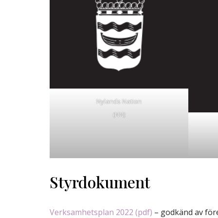
Nylands Nation
(NN)
Styrdokument
Verksamhetsplan 2022 (pdf)
– godkänd av för