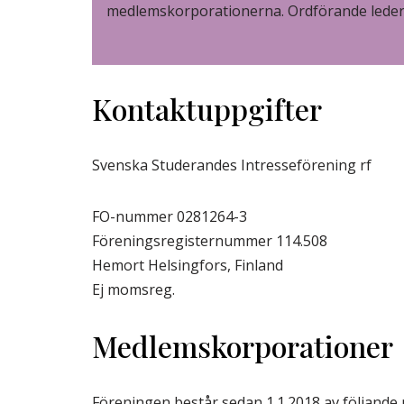
medlemskorporationerna. Ordförande leder 
Kontaktuppgifter
Svenska Studerandes Intresseförening rf
FO-nummer 0281264-3
Föreningsregisternummer 114.508
Hemort Helsingfors, Finland
Ej momsreg.
Medlemskorporationer
Föreningen består sedan 1.1.2018 av följand