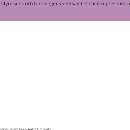
styrelsens och föreningens verksamhet samt representera
e medlemskorporationer: