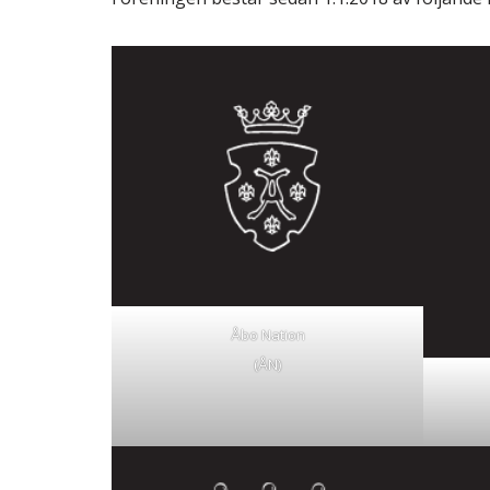
Åbo Nation
(ÅN)