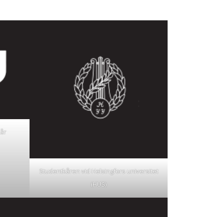
kår
Studentkåren vid Helsingfors universitet
(HUS)