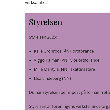
verksamhet.
Styrelsen
Styrelsen 2025:
Kalle Grönroos (ÅN), ordförande
Viggo Kalman (VN), vice ordförande
Milla Mäntylä (NN), skattmästare
Elsa Lindeberg (NN)
Du når styrelsen per e-post på fornamn.eft
Styrelsen är föreningens verkställande orga