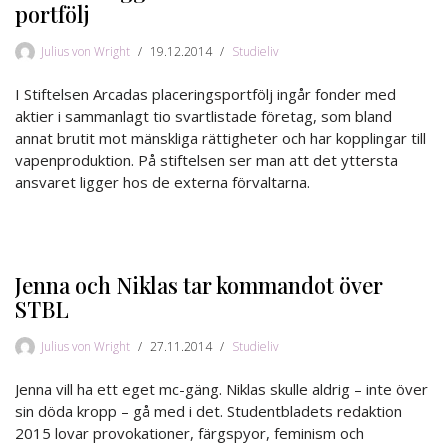
portfölj
Julius von Wright
19.12.2014
Studieliv
I Stiftelsen Arcadas placeringsportfölj ingår fonder med
aktier i sammanlagt tio svartlistade företag, som bland
annat brutit mot mänskliga rättigheter och har kopplingar till
vapenproduktion. På stiftelsen ser man att det yttersta
ansvaret ligger hos de externa förvaltarna.
Jenna och Niklas tar kommandot över
STBL
Julius von Wright
27.11.2014
Studieliv
Jenna vill ha ett eget mc-gäng. Niklas skulle aldrig – inte över
sin döda kropp – gå med i det. Studentbladets redaktion
2015 lovar provokationer, färgspyor, feminism och