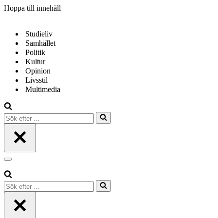
Hoppa till innehåll
Studieliv
Samhället
Politik
Kultur
Opinion
Livsstil
Multimedia
Sök
efter
…
Navigeringsmeny
Sök
efter
…