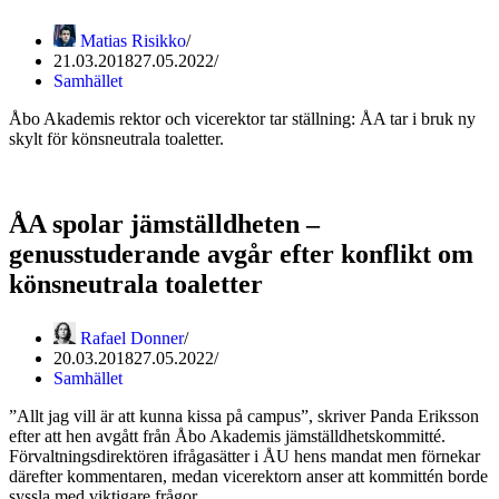
Matias Risikko
21.03.2018
27.05.2022
Samhället
Åbo Akademis rektor och vicerektor tar ställning: ÅA tar i bruk ny
skylt för könsneutrala toaletter.
ÅA spolar jämställdheten –
genusstuderande avgår efter konflikt om
könsneutrala toaletter
Rafael Donner
20.03.2018
27.05.2022
Samhället
”Allt jag vill är att kunna kissa på campus”, skriver Panda Eriksson
efter att hen avgått från Åbo Akademis jämställdhetskommitté.
Förvaltningsdirektören ifrågasätter i ÅU hens mandat men förnekar
därefter kommentaren, medan vicerektorn anser att kommittén borde
syssla med viktigare frågor.