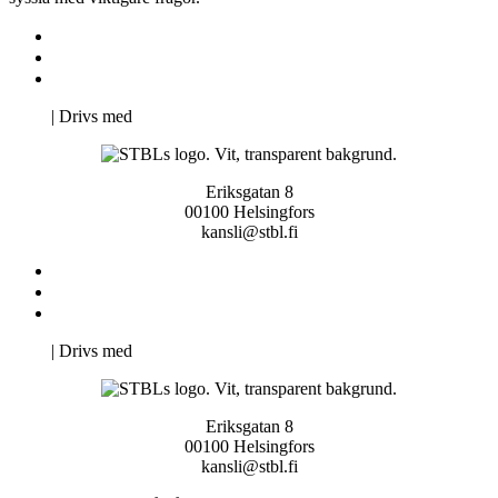
Kontakta oss
Svenska Studerandes Intresseförening
Pro Studentbladet
Neve
| Drivs med
WordPress
Eriksgatan 8
00100 Helsingfors
kansli@stbl.fi
Kontakta oss
Svenska Studerandes Intresseförening
Pro Studentbladet
Neve
| Drivs med
WordPress
Eriksgatan 8
00100 Helsingfors
kansli@stbl.fi