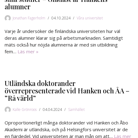
alumner
Jonathan Fagerholm
04.10.2024
Våra universitet
Varje år undersöker de finländska universiteten hur väl
deras alumner klarar sig på arbetsmarknaden. Samtidigt
mäts också hur nöjda alumnerna är med sin utbildning
fem…
Läs mer »
Utländska doktorander
överrepresenterade vid Hanken och ÅA –
”Rå värld”
Kalle Grönroos
04.04.2024
Samhället
Oproportionerligt många doktorander vid Hanken och Åbo
Akademi är utländska, och på Helsingfors universitet är de
en fjärdedel. Vid universiteten är man mån om att…
Läs mer