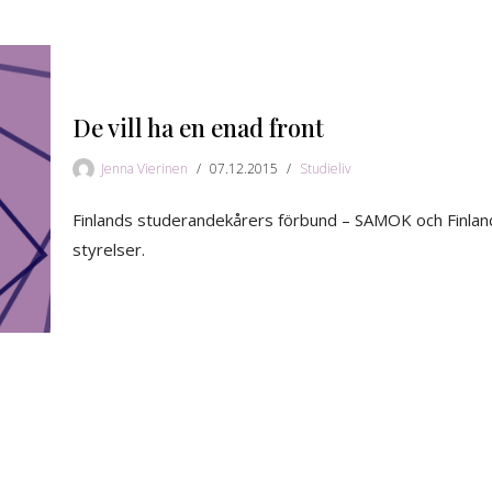
De vill ha en enad front
Jenna Vierinen
07.12.2015
Studieliv
Finlands studerandekårers förbund – SAMOK och Finland
styrelser.