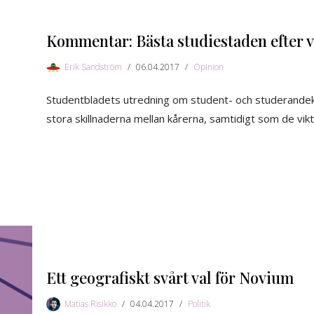
Kommentar: Bästa studiestaden efter v
Erik Sandström
06.04.2017
Opinion
Studentbladets utredning om student- och studerandekå
stora skillnaderna mellan kårerna, samtidigt som de vi
Ett geografiskt svårt val för Novium
Matias Risikko
04.04.2017
Politik