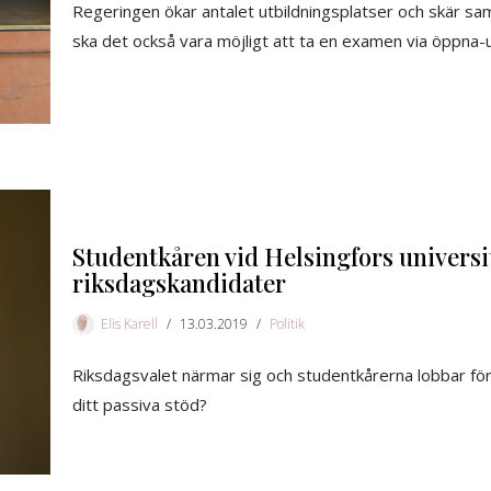
Regeringen ökar antalet utbildningsplatser och skär samt
ska det också vara möjligt att ta en examen via öppna-
Studentkåren vid Helsingfors universite
riksdagskandidater
Elis Karell
13.03.2019
Politik
Riksdagsvalet närmar sig och studentkårerna lobbar för
ditt passiva stöd?