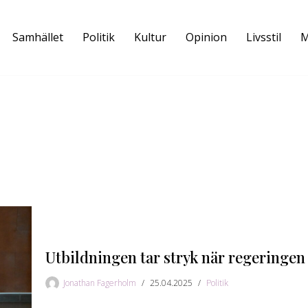
Samhället
Politik
Kultur
Opinion
Livsstil
M
Utbildningen tar stryk när regeringen
Jonathan Fagerholm
25.04.2025
Politik