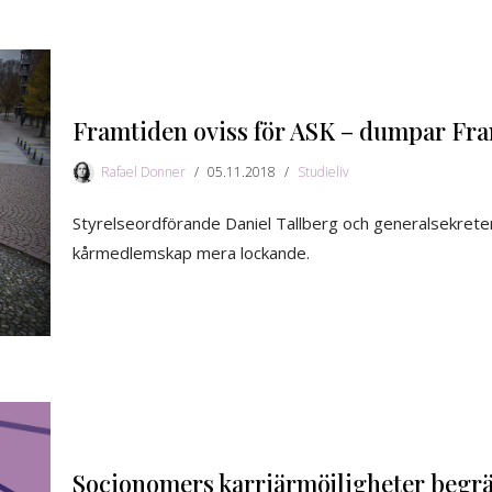
Framtiden oviss för ASK – dumpar Frank
Rafael Donner
05.11.2018
Studieliv
Styrelseordförande Daniel Tallberg och generalsekrete
kårmedlemskap mera lockande.
Socionomers karriärmöjligheter begrä