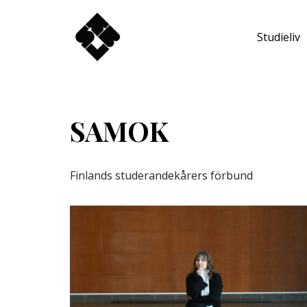
Studieliv
Hoppa
till
innehåll
SAMOK
Finlands studerandekårers förbund