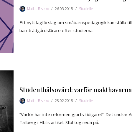
Matias Risikko
26.03.2018
Studieliv
Ett nytt lagförslag om småbarnspedagogik kan ställa ti
barnträdgårdslärare efter studierna.
Studenthälsovård: varför makthavarna 
Matias Risikko
28.02.2018
Studieliv
”Varför har inte reformen gjorts tidigare?” Det undrar
Tallberg i Hbl:s artikel. Stbl tog reda på.