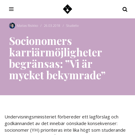
Hoppa
till
Matias Risikko
26.03.2018
Studieliv
innehåll
Socionomers
karriärmöjligheter
begränsas: ”Vi är
mycket bekymrade”
Undervisningsministeriet förbereder ett lagförslag och
godkännandet av det innebär oönskade konsekvenser:
socionomer (YH) prioriteras inte lika högt som studerande