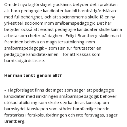
Om det nya lagförslaget godkänns betyder det i praktiken
att bara pedagogie kandidater kan bli barnträdgårdslärare
med full behörighet, och att socionomerna skulle få en ny
yrkestitel: socionom inom småbarnspedagogik. Det här
betyder också att endast pedagogie kandidater skulle kunna
arbeta som chefer på daghem. Enligt Brantberg skulle man i
framtiden behöva en magistersutbildning inom
småbarnspedagogik – som i sin tur förutsätter en
pedagogie kandidatexamen – för att klassas som
barnträdgårdslärare.
Har man tänkt genom allt?
– I lagförslaget finns det inget som säger att pedagogie
kandidater med inriktningen småbarnspedagogik behöver
utökad utbildning som skulle styrka deras kunskap om
barnskydd. Kunskapen som stöder barnfamiljer borde
förstärkas i förskoleutbildningen och inte försvagas, säger
Brantberg.