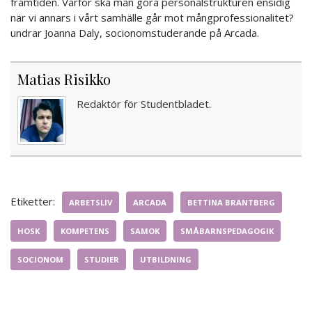
framtiden. Varför ska man göra personalstrukturen ensidig
när vi annars i vårt samhälle går mot mångprofessionalitet?
undrar Joanna Daly, socionomstuderande på Arcada.
Matias Risikko
Redaktör för Studentbladet.
Etiketter:
ARBETSLIV
ARCADA
BETTINA BRANTBERG
HOSK
KOMPETENS
SAMOK
SMÅBARNSPEDAGOGIK
SOCIONOM
STUDIER
UTBILDNING