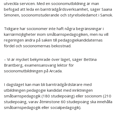
utveckla servicen. Med en socionomutbildning är man
befogad att leda en barnträdgårdsverksamhet, säger Saana
Simonen, socionomstuderande och styrelseledamot i Samok.
Tidigare har socionomer inte haft några begränsningar i
karriärmöjligheter inom småbarnspedagogiken, men nu vill
regeringen ändra på saken till pedagogiekandidaternas
fördel och socionomernas bekostnad.
– Vi är mycket bekymrade över läget, säger Bettina
Brantberg, examensansvarig lektor för
socionomutbildningen på Arcada.
I dagsläget kan man bli barnträdgårdslärare med
utbildningen pedagogie kandidat med inriktningen
småbarnspedagogik (180 studiepoäng) eller socionom (210
studiepoäng, varav åtminstone 60 studiepoäng ska innehålla
småbarnspedagogik eller socialpedagogik).