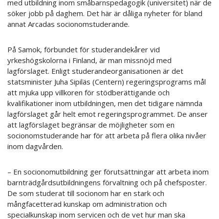
med utbildning inom småbarnspedagogik (universitet) när de
söker jobb på daghem. Det här är dåliga nyheter för bland
annat Arcadas socionomstuderande.
På Samok, förbundet för studerandekårer vid
yrkeshögskolorna i Finland, är man missnöjd med
lagförslaget. Enligt studerandeorganisationen är det
statsminister Juha Sipiläs (Centern) regeringsprograms mål
att mjuka upp villkoren för stödberättigande och
kvalifikationer inom utbildningen, men det tidigare nämnda
lagförslaget går helt emot regeringsprogrammet. De anser
att lagförslaget begränsar de möjligheter som en
socionomstuderande har för att arbeta på flera olika nivåer
inom dagvården.
– En socionomutbildning ger förutsättningar att arbeta inom
barnträdgårdsutbildningens förvaltning och på chefsposter.
De som studerat till socionom har en stark och
mångfacetterad kunskap om administration och
specialkunskap inom servicen och de vet hur man ska