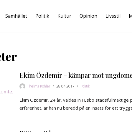
Samhället
Politik
Kultur
Opinion
Livsstil
M
eter
Ekim Özdemir – kämpar mot ungdome
Thelma Köhler
28.04.2017
Politik
Ekim Özdemir, 24 år, valdes in i Esbo stadsfullmäktige 
erfarenhet, är han nu beredd på en insats för ett trygg