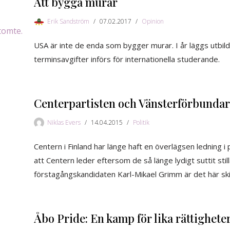
Att bygga murar
Erik Sandström
07.02.2017
Opinion
USA är inte de enda som bygger murar. I år läggs utbil
terminsavgifter införs för internationella studerande.
Centerpartisten och Vänsterförbunda
Niklas Evers
14.04.2015
Politik
Centern i Finland har länge haft en överlägsen ledning i
att Centern leder eftersom de så länge lydigt suttit still
förstagångskandidaten Karl-Mikael Grimm är det här ski
Åbo Pride: En kamp för lika rättighete