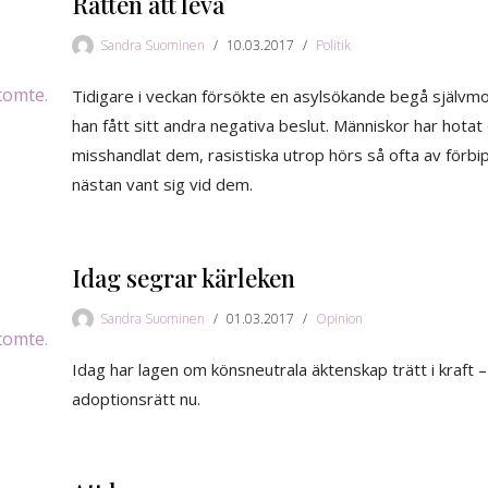
Rätten att leva
Sandra Suominen
10.03.2017
Politik
Tidigare i veckan försökte en asylsökande begå självmo
han fått sitt andra negativa beslut. Människor har hota
misshandlat dem, rasistiska utrop hörs så ofta av för
nästan vant sig vid dem.
Idag segrar kärleken
Sandra Suominen
01.03.2017
Opinion
Idag har lagen om könsneutrala äktenskap trätt i kraft –
adoptionsrätt nu.