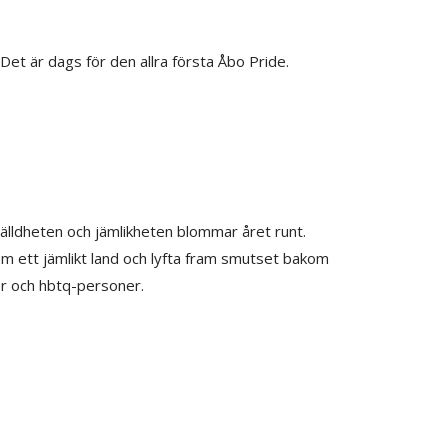
Det är dags för den allra första Åbo Pride.
tälldheten och jämlikheten blommar året runt.
 som ett jämlikt land och lyfta fram smutset bakom
or och hbtq-personer.