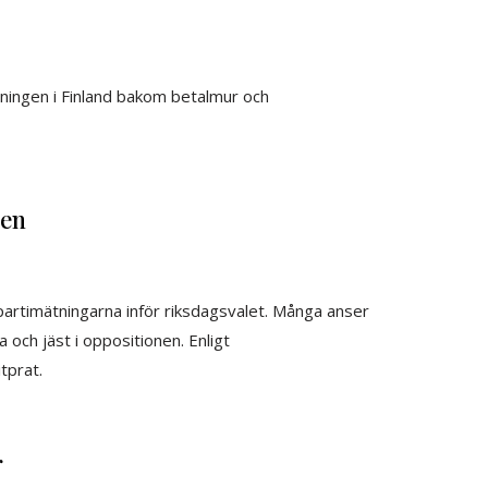
dningen i Finland bakom betalmur och
ren
 partimätningarna inför riksdagsvalet. Många anser
a och jäst i oppositionen. Enligt
tprat.
r