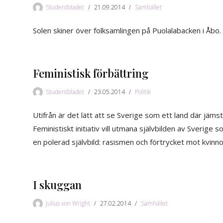
Studentbladet
21.09.2014
Samhället
Solen skiner över folksamlingen på Puolalabacken i Åbo. 
Feministisk förbättring
Studentbladet
23.05.2014
Politik
Utifrån är det lätt att se Sverige som ett land där jäms
Feministiskt initiativ vill utmana självbilden av Sverige
en polerad självbild: rasismen och förtrycket mot kvinn
I skuggan
Julius von Wright
27.02.2014
Samhället