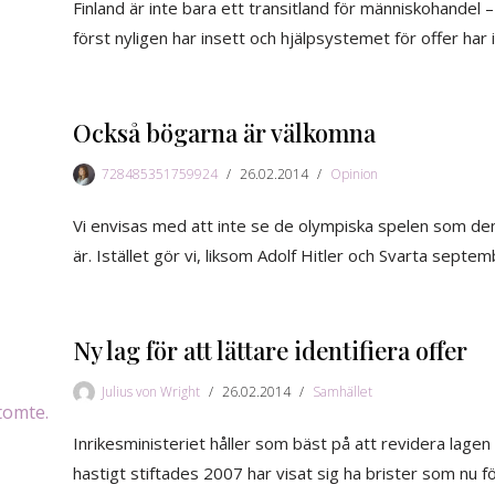
Finland är inte bara ett transitland för människohandel 
först nyligen har insett och hjälpsystemet för offer har i
Också bögarna är välkomna
728485351759924
26.02.2014
Opinion
Vi envisas med att inte se de olympiska spelen som de
är. Istället gör vi, liksom Adolf Hitler och Svarta septem
Ny lag för att lättare identifiera offer
Julius von Wright
26.02.2014
Samhället
Inrikesministeriet håller som bäst på att revidera lage
hastigt stiftades 2007 har visat sig ha brister som nu f