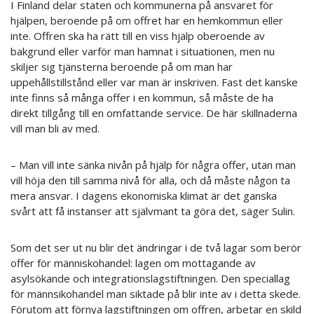
I Finland delar staten och kommunerna på ansvaret för
hjälpen, beroende på om offret har en hemkommun eller
inte. Offren ska ha rätt till en viss hjälp oberoende av
bakgrund eller varför man hamnat i situationen, men nu
skiljer sig tjänsterna beroende på om man har
uppehållstillstånd eller var man är inskriven. Fast det kanske
inte finns så många offer i en kommun, så måste de ha
direkt tillgång till en omfattande service. De här skillnaderna
vill man bli av med.
– Man vill inte sänka nivån på hjälp för några offer, utan man
vill höja den till samma nivå för alla, och då måste någon ta
mera ansvar. I dagens ekonomiska klimat är det ganska
svårt att få instanser att självmant ta göra det, säger Sulin.
Som det ser ut nu blir det ändringar i de två lagar som berör
offer för människohandel: lagen om mottagande av
asylsökande och integrationslagstiftningen. Den speciallag
för männsikohandel man siktade på blir inte av i detta skede.
Förutom att förnya lagstiftningen om offren, arbetar en skild