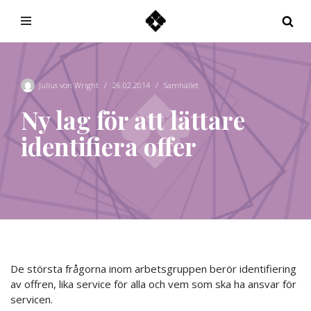
Hoppa
till
innehåll
Julius von Wright
26.02.2014
Samhället
Ny lag för att lättare
identifiera offer
De största frågorna inom arbetsgruppen berör identifiering
av offren, lika service för alla och vem som ska ha ansvar för
servicen.