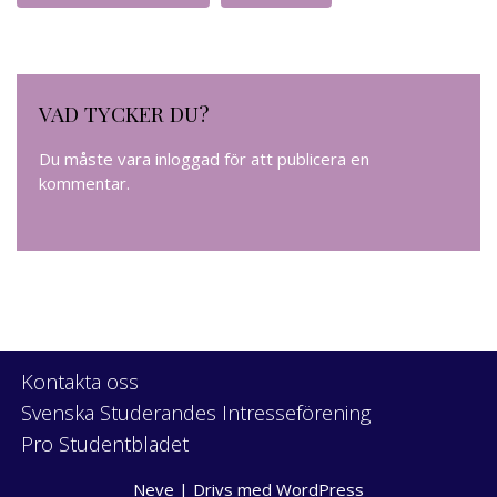
VAD TYCKER DU?
Du måste vara
inloggad
för att publicera en
kommentar.
Kontakta oss
Svenska Studerandes Intresseförening
Pro Studentbladet
Neve
| Drivs med
WordPress