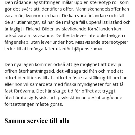
Den rådande lagstiftningen målar upp en stereotyp roll som
gör det svårt att identifiera offer. Människohandelsoffer kan
vara män, kvinnor och barn. De kan vara finländare och ifall
de är utlänningar, så har de i många fall uppehållstillstånd och
är lagligt i Finland. Bilden av slavliknande förhållanden kan
också vara missvisande. De flesta lever inte bokstavligen i
fångenskap, utan lever under hot. Missvisande stereotypier
leder till att många faller utanför hjälpens ramar.
Den nya lagen kommer också att ge möjlighet att bevilja
offren återhämtningstid, det vill säga tid från och med att
offret identifieras till att offret måste ta ställning till om han
eller hon vill samarbeta med finska myndigheter för att få
fast förövarna. Det här ska ge tid för offret att tryggt
återhämta sig fysiskt och psykiskt innan beslut angående
fortsättningen måste göras.
Samma service till alla