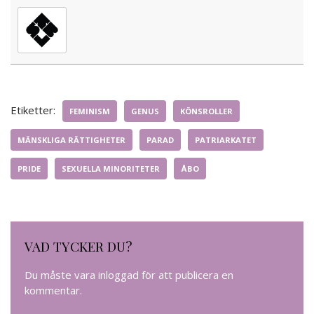
Etiketter:
FEMINISM
GENUS
KÖNSROLLER
MÄNSKLIGA RÄTTIGHETER
PARAD
PATRIARKATET
PRIDE
SEXUELLA MINORITETER
ÅBO
VAD TYCKER DU?
Du måste vara
inloggad
för att publicera en
kommentar.