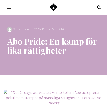
Hoppa
till
innehåll
Studentbladet
21.09.2014
Samhället
Åbo Pride: En kamp för
lika rättigheter