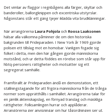
Det vimlar av flaggor i regnbågens alla färger, skyltar och
banderoller, ballongknippen och excentriska utstyrslar.
Någonstans står ett gäng tjejer iklädda vita brudklänningar.
När arrangörerna
Laura Pohjola
och
Roosa Laaksonen
hälsar alla välkomna påminner de om den historiska
bakgrunden till Prideparaden. I New York år 1969 gjorde
polisen ett tillslag mot en homobar. Vanligen fogade sig
folket i detta, men den här gången gjorde människorna
motstånd, och ur detta föddes en rörelse som står upp för
hbtq-personers rättigheter och motsätter sig ett
segregerat samhälle.
Framförallt är Prideparaden ändå en demonstation, ett
ställningstagande för att frigöra människorna från de trånga
normer som upprätthålls i samhället. Arrangörerna talar för
en jämlik äktenskapslag, en förnyad translag och mäskliga
rättigheter. Folksamlingen hurrar och applåderar.
Arrangörerna ger anvisningar om hur tågordningen ser ut.