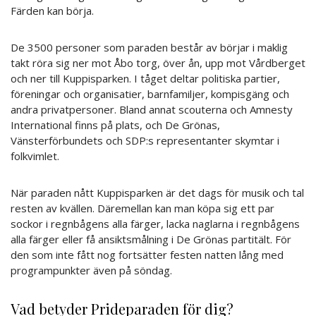
Färden kan börja.
De 3500 personer som paraden består av börjar i maklig
takt röra sig ner mot Åbo torg, över ån, upp mot Vårdberget
och ner till Kuppisparken. I tåget deltar politiska partier,
föreningar och organisatier, barnfamiljer, kompisgäng och
andra privatpersoner. Bland annat scouterna och Amnesty
International finns på plats, och De Grönas,
Vänsterförbundets och SDP:s representanter skymtar i
folkvimlet.
När paraden nått Kuppisparken är det dags för musik och tal
resten av kvällen. Däremellan kan man köpa sig ett par
sockor i regnbågens alla färger, lacka naglarna i regnbågens
alla färger eller få ansiktsmålning i De Grönas partitält. För
den som inte fått nog fortsätter festen natten lång med
programpunkter även på söndag.
Vad betyder Prideparaden för dig?