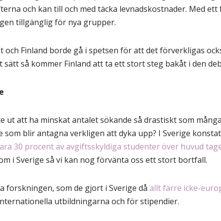
terna och kan till och med täcka levnadskostnader. Med ett
gen tillgänglig för nya grupper.
t och Finland borde gå i spetsen för att det förverkligas ock
 sätt så kommer Finland att ta ett stort steg bakåt i den de
e
te ut att ha minskat antalet sökande så drastiskt som många
som blir antagna verkligen att dyka upp? I Sverige konsta
ara 30 procent av avgiftsskyldiga studenter över huvud tage
om i Sverige så vi kan nog förvänta oss ett stort bortfall.
a forskningen, som de gjort i Sverige då
allt färre icke-eur
ternationella utbildningarna och för stipendier.