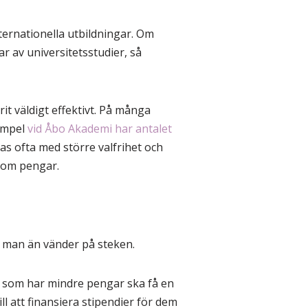
ternationella utbildningar. Om
ar av universitetsstudier, så
it väldigt effektivt. På många
xempel
vid Åbo Akademi har antalet
as ofta med större valfrihet och
r om pengar.
r man än vänder på steken.
e som har mindre pengar ska få en
l att finansiera stipendier för dem