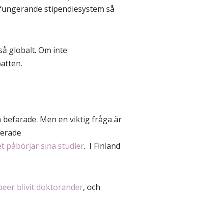
 fungerande stipendiesystem så
så globalt. Om inte
batten.
 befarade. Men en viktig fråga är
terade
t påbörjar sina studier
. I Finland
opeer blivit doktorander
, och