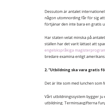
Dessutom är antalet internationell
någon utomnording får för sig att p
förtjänar den inte bara en gratis u
Har staten velat minska på antalet
ställen har det varit lättast att sp
engelskspråkiga magisterprogram m
bredare examina enligt amerikansk
2. ”Utbildning ska vara gratis fö
Det är lite som med lunchen som M
Vårt utbildningssystem bygger ju 
utbildning. Terminsavgifterna fung