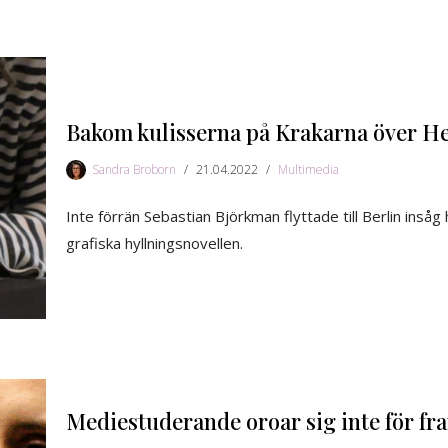
Bakom kulisserna på Krakarna över He
Sandra Broborn
21.04.2022
Multimedia
Inte förrän Sebastian Björkman flyttade till Berlin ins
grafiska hyllningsnovellen.
Mediestuderande oroar sig inte för fr