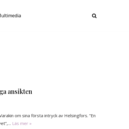
ultimedia
ga ansikten
Varakin om sina första intryck av Helsingfors. ”En
vet”,…
Läs mer »