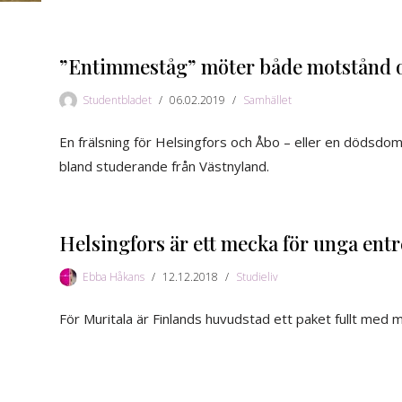
”Entimmeståg” möter både motstånd o
Studentbladet
06.02.2019
Samhället
En frälsning för Helsingfors och Åbo – eller en dödsdo
bland studerande från Västnyland.
Helsingfors är ett mecka för unga ent
Ebba Håkans
12.12.2018
Studieliv
För Muritala är Finlands huvudstad ett paket fullt med m