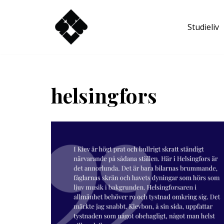
Studieliv
Hoppa
till
innehåll
helsingfors