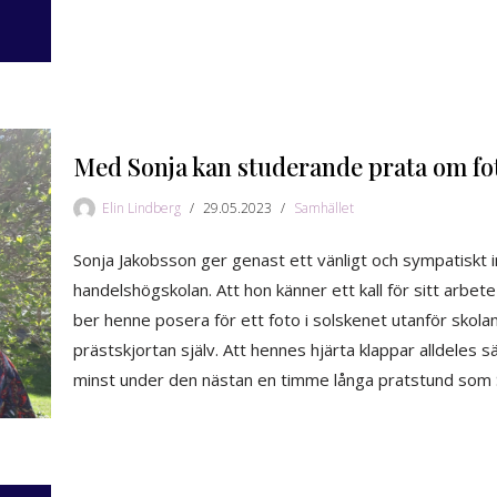
Med Sonja kan studerande prata om fo
Elin Lindberg
29.05.2023
Samhället
Sonja Jakobsson ger genast ett vänligt och sympatiskt in
handelshögskolan. Att hon känner ett kall för sitt arbet
ber henne posera för ett foto i solskenet utanför skola
prästskjortan själv. Att hennes hjärta klappar alldeles s
minst under den nästan en timme långa pratstund som 