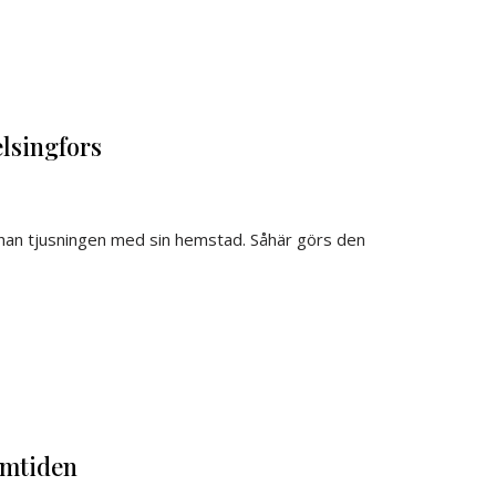
lsingfors
åg han tjusningen med sin hemstad. Såhär görs den
amtiden