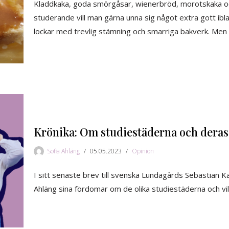
Kladdkaka, goda smörgåsar, wienerbröd, morotskaka och
studerande vill man gärna unna sig något extra gott ibla
lockar med trevlig stämning och smarriga bakverk. Men til
Krönika: Om studiestäderna och deras
Sofia Ahläng
05.05.2023
Opinion
I sitt senaste brev till svenska Lundagårds Sebastian K
Ahläng sina fördomar om de olika studiestäderna och vil