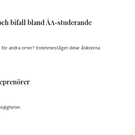
ch bifall bland ÅA-studerande
m för andra orter? Entimmeståget delar åsikterna
reprenörer
öjligheter.