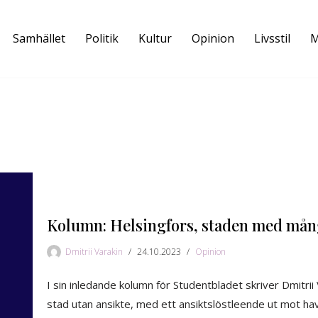
Samhället
Politik
Kultur
Opinion
Livsstil
M
Kolumn: Helsingfors, staden med mån
Dmitrii Varakin
24.10.2023
Opinion
I sin inledande kolumn för Studentbladet skriver Dmitrii 
stad utan ansikte, med ett ansiktslöstleende ut mot ha