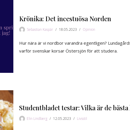
Krönika: Det incestuösa Norden
Sebastian Kaspár
18.05.2023
Opinion
Hur nära är vi nordbor varandra egentligen? Lundagårds 
varför svenskar korsar Östersjön för att studera.
Studentbladet testar: Vilka är de bästa
Elin Lindberg
12.05.2023
Livsstil