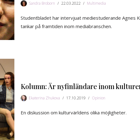
Sandra Broborn
22.03.2022
Multimedia
Studentbladet har intervjuat mediestuderande Agnes 
tankar på framtiden inom mediabranschen.
Kolumn: Är nyfinländare inom kulturen 
Ekaterina Zhukova
17.10.2019
Opinion
En diskussion om kulturvärldens olika möjligheter.