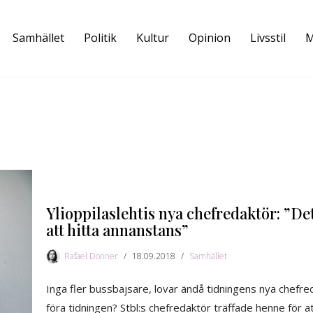
Samhället
Politik
Kultur
Opinion
Livsstil
M
Ylioppilaslehtis nya chefredaktör: ”Det
att hitta annanstans”
Rafael Donner
18.09.2018
Samhället
Inga fler bussbajsare, lovar ändå tidningens nya chefreda
föra tidningen? Stbl:s chefredaktör träffade henne för at