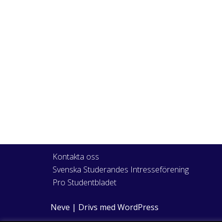
Kontakta oss
Svenska Studerandes Intresseförening
Pro Studentbladet
Neve
| Drivs med
WordPress