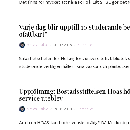
Det finns för mycket att hålla koll på. Låt STBL gör det f
Varje dag blir upptill 10 studerande be
ofattbart”
Matias Risikko
01.02.2018
Samhället
Säkerhetschefen för Helsingfors universitets bibliotek s
studerande verkligen håller i sina väskor och plånböcker
Uppföljning: Bostadsstiftelsen Hoas höl
service uteblev
Matias Risikko
26.01.2018
Samhället
Är du en HOAS-kund och svenskspråkig? Då får du nöja