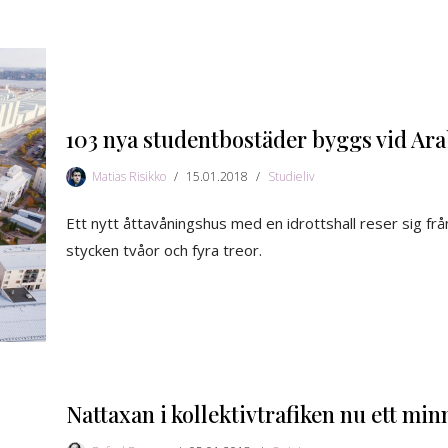
103 nya studentbostäder byggs vid Ar
Matias Risikko
15.01.2018
Studieliv
Ett nytt åttavåningshus med en idrottshall reser sig frå
stycken tvåor och fyra treor.
Nattaxan i kollektivtrafiken nu ett min