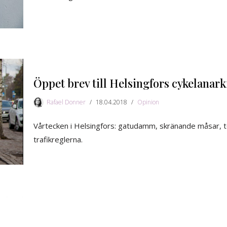
Öppet brev till Helsingfors cykelanark
Rafael Donner
18.04.2018
Opinion
Vårtecken i Helsingfors: gatudamm, skränande måsar, ter
trafikreglerna.