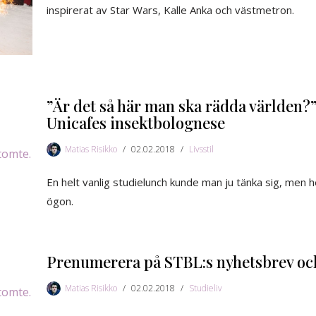
inspirerat av Star Wars, Kalle Anka och västmetron.
”Är det så här man ska rädda världen?
Unicafes insektbolognese
Matias Risikko
02.02.2018
Livsstil
En helt vanlig studielunch kunde man ju tänka sig, men 
ögon.
Prenumerera på STBL:s nyhetsbrev och
Matias Risikko
02.02.2018
Studieliv