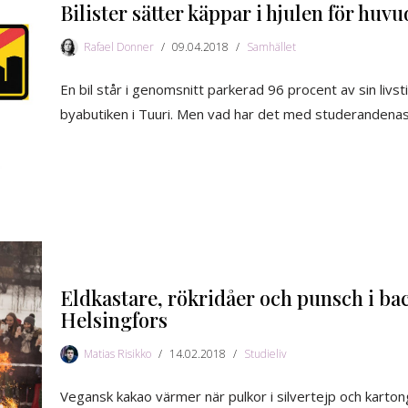
Bilister sätter käppar i hjulen för hu
Rafael Donner
09.04.2018
Samhället
En bil står i genomsnitt parkerad 96 procent av sin liv
byabutiken i Tuuri. Men vad har det med studerandenas
Eldkastare, rökridåer och punsch i ba
Helsingfors
Matias Risikko
14.02.2018
Studieliv
Vegansk kakao värmer när pulkor i silvertejp och karton