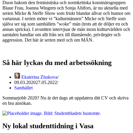
Duon bakom den feministiska och normkritiska konstnärsgruppen
inspirerad
Blaue Frau, Joanna Wingren och Sonja Ahlfors, är nu aktuella med
av
serien Micke & Steffe Show som friskt blandar allvar och humor om
Coraline
vartannat. I serien möter vi ”kulturmännen” Micke och Steffe som
själva ser sig som samhällets ”woke” män (trots att de döljer en och
annan spricka). I avsnitten intervjuar de män inom kulturvärlden och
samtalen handlar om allt från sex till illamående, privilegier och
aggression. Det här är serien med och om MÄN.
Så här lyckas du med arbetssökning
Ekaterina Zhukova
09.03.2020
27.05.2022
Samhället
Sommarjobb 2020? Nu är det dags att uppdatera ditt CV och skriva
en bra ansökan.
Ny lokal studenttidning i Vasa