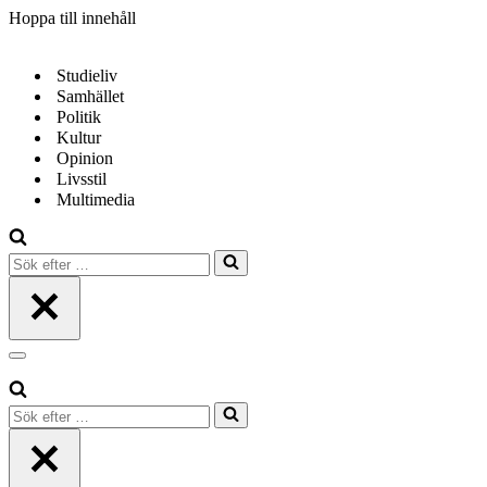
Hoppa till innehåll
Studieliv
Samhället
Politik
Kultur
Opinion
Livsstil
Multimedia
Sök
efter
…
Navigeringsmeny
Sök
efter
…