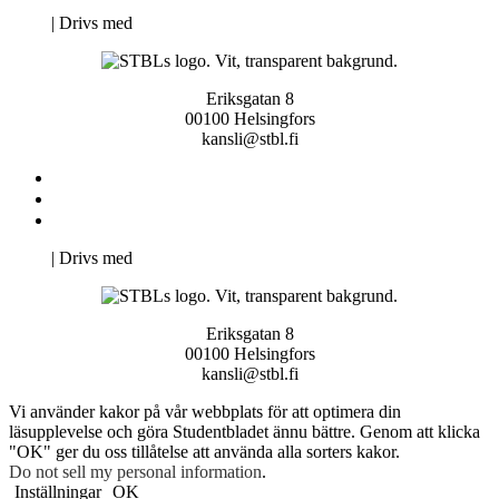
Neve
| Drivs med
WordPress
Eriksgatan 8
00100 Helsingfors
kansli@stbl.fi
Kontakta oss
Svenska Studerandes Intresseförening
Pro Studentbladet
Neve
| Drivs med
WordPress
Eriksgatan 8
00100 Helsingfors
kansli@stbl.fi
Vi använder kakor på vår webbplats för att optimera din
läsupplevelse och göra Studentbladet ännu bättre. Genom att klicka
"OK" ger du oss tillåtelse att använda alla sorters kakor.
Do not sell my personal information
.
Inställningar
OK