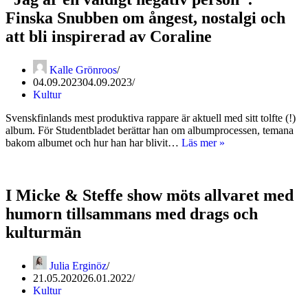
Finska Snubben om ångest, nostalgi och
att bli inspirerad av Coraline
Kalle Grönroos
04.09.2023
04.09.2023
Kultur
Svenskfinlands mest produktiva rappare är aktuell med sitt tolfte (!)
album. För Studentbladet berättar han om albumprocessen, temana
”Jag
bakom albumet och hur han har blivit…
Läs mer »
är
en
väldigt
negativ
I Micke & Steffe show möts allvaret med
person”:
humorn tillsammans med drags och
Finska
Snubben
kulturmän
om
ångest,
Julia Erginöz
nostalgi
21.05.2020
26.01.2022
och
Kultur
att
bli