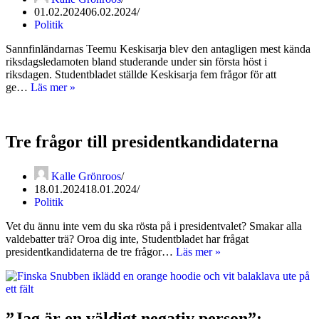
01.02.2024
06.02.2024
Politik
Sannfinländarnas Teemu Keskisarja blev den antagligen mest kända
riksdagsledamoten bland studerande under sin första höst i
riksdagen. Studentbladet ställde Keskisarja fem frågor för att
Fem
ge…
Läs mer »
frågor
till
Teemu
Keskisarja
Tre frågor till presidentkandidaterna
Kalle Grönroos
18.01.2024
18.01.2024
Politik
Vet du ännu inte vem du ska rösta på i presidentvalet? Smakar alla
valdebatter trä? Oroa dig inte, Studentbladet har frågat
Tre
presidentkandidaterna de tre frågor…
Läs mer »
frågor
till
presidentkandidaterna
”Jag är en väldigt negativ person”: