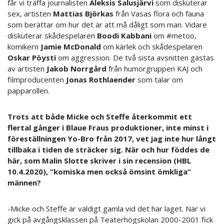
får vi träffa journalisten
Aleksis Salusjärvi
som diskuterar
sex, artisten
Mattias Björkas
från Vasas flora och fauna
som berättar om hur det är att må dåligt som man. Vidare
diskuterar skådespelaren
Boodi Kabbani
om #metoo,
komikern
Jamie McDonald
om kärlek och skådespelaren
Oskar Pöysti
om aggression. De två sista avsnitten gästas
av artisten
Jakob Norrgård
från humorgruppen KAJ och
filmproducenten
Jonas Rothlaender
som talar om
papparollen.
Trots att både Micke och Steffe återkommit ett
flertal gånger i Blaue Fraus produktioner, inte minst i
föreställningen Yo-Bro från 2017, vet jag inte hur långt
tillbaka i tiden de sträcker sig. När och hur föddes de
här, som Malin Slotte skriver i sin recension (HBL
10.4.2020), ”komiska men också ömsint ömkliga”
männen?
-Micke och Steffe är väldigt gamla vid det här laget. När vi
gick på avgångsklassen på Teaterhögskolan 2000-2001 fick