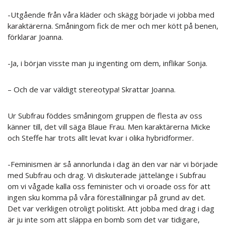
-Utgående från våra kläder och skägg började vi jobba med
karaktärerna. Småningom fick de mer och mer kött på benen,
förklarar Joanna.
-Ja, i början visste man ju ingenting om dem, inflikar Sonja.
– Och de var väldigt stereotypa! Skrattar Joanna.
Ur Subfrau föddes småningom gruppen de flesta av oss
känner till, det vill säga Blaue Frau. Men karaktärerna Micke
och Steffe har trots allt levat kvar i olika hybridformer.
-Feminismen är så annorlunda i dag än den var när vi började
med Subfrau och drag. Vi diskuterade jättelänge i Subfrau
om vi vågade kalla oss feminister och vi oroade oss för att
ingen sku komma på våra föreställningar på grund av det.
Det var verkligen otroligt politiskt. Att jobba med drag i dag
är ju inte som att släppa en bomb som det var tidigare,