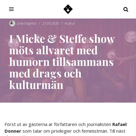
Hoppa
till
Julia Erginöz
21.05.2020
Kultur
innehåll
I Micke & Steffe show
möts allvaret med
humorn tillsammans
med drags och
kulturmän
Först ut av gästerna är författaren och journalisten
Rafael
Donner
som talar om privilegier och feministmän. Till näst