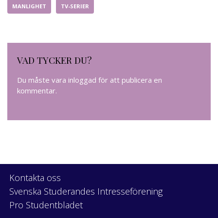
MANLIGHET
TV-SERIER
VAD TYCKER DU?
Du måste vara
inloggad
för att publicera en
kommentar.
Kontakta oss
Svenska Studerandes Intresseförening
Pro Studentbladet