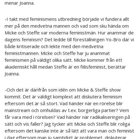
menar Joanna.
-I takt med feminismens utbredning började vi fundera allt
mer på den medvetna mannen och vad som sku hända om
Micke och Steffe var moderna feministmän. Hur anammar de
dagens feminism? Det ledde till föreställningen Yo-Bro där vi
både kritiserade och lekte med den medvetna
feministmannen. Micke och Steffe har ju anammat
feminismen på väldigt olika sätt. Micke kommer från ett
akademiskt håll medan Steffe är en fiilisfeminist, berättar
Joanna.
-Och det är därifrån som idén om Micke & Steffe show
kommit. Det är väldigt komplext att diskutera feminism
eftersom det är så stort. Vad händer när en rörelse blir
mainstream och omhuldas av t.ex. borgerliga partier? Vem
får vara med i rörelsen? Vad händer när radikaliseringen på
sätt och vis faller? Jag tycker att Micke och Steffe blir roliga
eftersom det kanske inte är så lätt att vara man och feminist
i dag eftersom man ju samtidigt är problemet, diskuterar