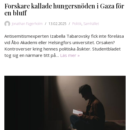
Forskare kallade hungersnöden i Gaza för
en bluff
Jonathan Fagerholm
13.02.2025
Politik
,
Samhället
Antisemitismexperten Izabella Tabarovsky fick inte föreläsa
vid Åbo Akademi eller Helsingfors universitet. Orsaken?
Kontroverser kring hennes politiska åsikter. Studentbladet
tog sig en närmare titt på…
Läs mer »