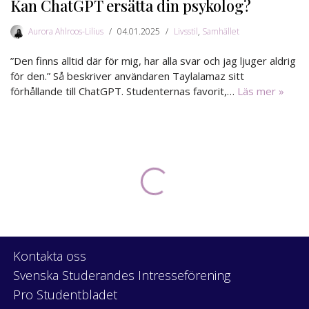
Kan ChatGPT ersätta din psykolog?
Aurora Ahlroos-Lilius
04.01.2025
Livsstil
,
Samhället
”Den finns alltid där för mig, har alla svar och jag ljuger aldrig
för den.” Så beskriver användaren Taylalamaz sitt
förhållande till ChatGPT. Studenternas favorit,…
Läs mer »
Kontakta oss
Svenska Studerandes Intresseförening
Pro Studentbladet