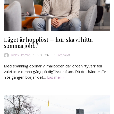
Läget är hopplöst — hur ska vi hitta
sommarjobb?
Teddy Broman
03.03.2025
Samhället
Med spänning öppnar vi mailboxen där orden “tyvärr föll
valet inte denna gång på dig” lyser fram. Då det händer för
n:te gången börjar det…
Läs mer »