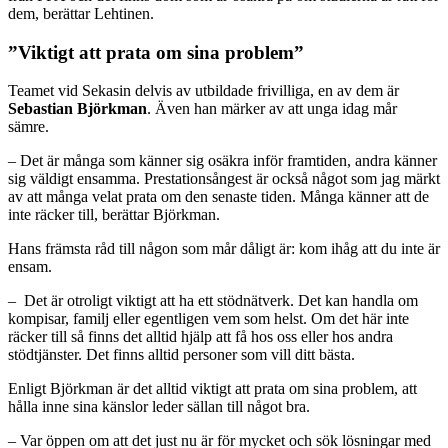
dem, berättar Lehtinen.
”Viktigt att prata om sina problem”
Teamet vid Sekasin delvis av utbildade frivilliga, en av dem är
Sebastian Björkman
. Även han märker av att unga idag mår
sämre.
– Det är många som känner sig osäkra inför framtiden, andra känner
sig väldigt ensamma. Prestationsångest är också något som jag märkt
av att många velat prata om den senaste tiden. Många känner att de
inte räcker till, berättar Björkman.
Hans främsta råd till någon som mår dåligt är: kom ihåg att du inte är
ensam.
– Det är otroligt viktigt att ha ett stödnätverk. Det kan handla om
kompisar, familj eller egentligen vem som helst. Om det här inte
räcker till så finns det alltid hjälp att få hos oss eller hos andra
stödtjänster. Det finns alltid personer som vill ditt bästa.
Enligt Björkman är det alltid viktigt att prata om sina problem, att
hålla inne sina känslor leder sällan till något bra.
– Var öppen om att det just nu är för mycket och sök lösningar med