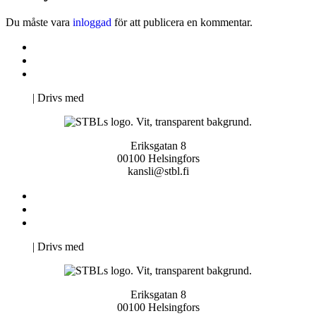
Du måste vara
inloggad
för att publicera en kommentar.
Kontakta oss
Svenska Studerandes Intresseförening
Pro Studentbladet
Neve
| Drivs med
WordPress
Eriksgatan 8
00100 Helsingfors
kansli@stbl.fi
Kontakta oss
Svenska Studerandes Intresseförening
Pro Studentbladet
Neve
| Drivs med
WordPress
Eriksgatan 8
00100 Helsingfors