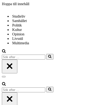
Hoppa till innehåll
Studieliv
Samhället
Politik
Kultur
Opinion
Livsstil
Multimedia
Sök
efter
…
Navigeringsmeny
Sök
efter
…