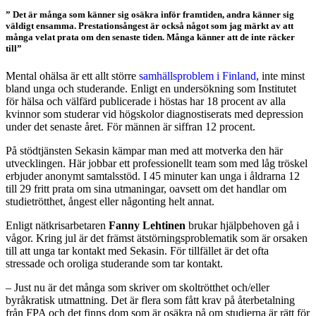
” Det är många som känner sig osäkra inför framtiden, andra känner sig
väldigt ensamma. Prestationsångest är också något som jag märkt av att
många velat prata om den senaste tiden. Många känner att de inte räcker
till”
Mental ohälsa är ett allt större
samhällsproblem i Finland
, inte minst
bland unga och studerande. Enligt en undersökning som Institutet
för hälsa och välfärd publicerade i höstas har 18 procent av alla
kvinnor som studerar vid högskolor diagnostiserats med depression
under det senaste året. För männen är siffran 12 procent.
På stödtjänsten Sekasin kämpar man med att motverka den här
utvecklingen. Här jobbar ett professionellt team som med låg tröskel
erbjuder anonymt samtalsstöd. I 45 minuter kan unga i åldrarna 12
till 29 fritt prata om sina utmaningar, oavsett om det handlar om
studietrötthet, ångest eller någonting helt annat.
Enligt nätkrisarbetaren
Fanny Lehtinen
brukar hjälpbehoven gå i
vågor. Kring jul är det främst ätstörningsproblematik som är orsaken
till att unga tar kontakt med Sekasin. För tillfället är det ofta
stressade och oroliga studerande som tar kontakt.
– Just nu är det många som skriver om skoltrötthet och/eller
byråkratisk utmattning. Det är flera som fått krav på återbetalning
från FPA och det finns dom som är osäkra på om studierna är rätt för