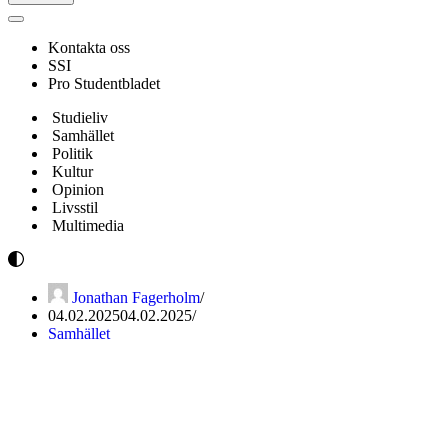
Navigeringsmeny
Kontakta oss
SSI
Pro Studentbladet
Studieliv
Samhället
Politik
Kultur
Opinion
Livsstil
Multimedia
Jonathan Fagerholm
04.02.2025
04.02.2025
Samhället
Kom ihåg att du aldrig är
ensam!