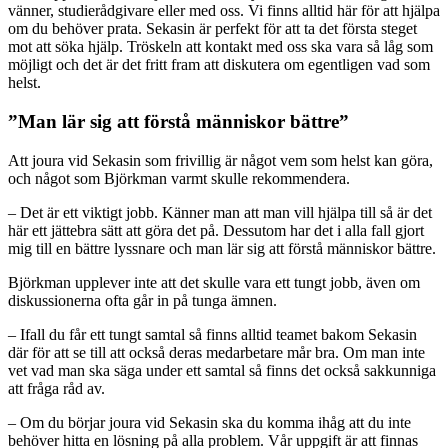
vänner, studierådgivare eller med oss. Vi finns alltid här för att hjälpa
om du behöver prata. Sekasin är perfekt för att ta det första steget
mot att söka hjälp. Tröskeln att kontakt med oss ska vara så låg som
möjligt och det är det fritt fram att diskutera om egentligen vad som
helst.
”Man lär sig att förstå människor bättre”
Att joura vid Sekasin som frivillig är något vem som helst kan göra,
och något som Björkman varmt skulle rekommendera.
– Det är ett viktigt jobb. Känner man att man vill hjälpa till så är det
här ett jättebra sätt att göra det på. Dessutom har det i alla fall gjort
mig till en bättre lyssnare och man lär sig att förstå människor bättre.
Björkman upplever inte att det skulle vara ett tungt jobb, även om
diskussionerna ofta går in på tunga ämnen.
– Ifall du får ett tungt samtal så finns alltid teamet bakom Sekasin
där för att se till att också deras medarbetare mår bra. Om man inte
vet vad man ska säga under ett samtal så finns det också sakkunniga
att fråga råd av.
– Om du börjar joura vid Sekasin ska du komma ihåg att du inte
behöver hitta en lösning på alla problem. Vår uppgift är att finnas