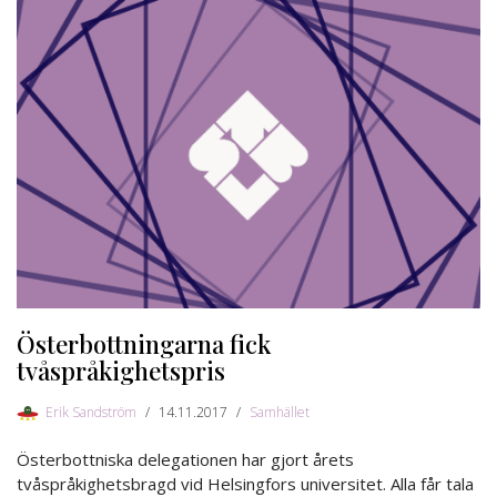
Österbottningarna fick
tvåspråkighetspris
Erik Sandström
14.11.2017
Samhället
Österbottniska delegationen har gjort årets
tvåspråkighetsbragd vid Helsingfors universitet. Alla får tala