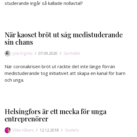
studerande ingår så kallade nollavtal?
När kaoset bröt ut såg medistuderande
sin chans
Julia Erginöz
07.09.2020
Samhället
När coronakrisen bröt ut räckte det inte länge förrän
medistuderande tog initiativet att skapa en kanal för barn
och unga.
Helsingfors är ett mecka för unga
entreprenörer
Ebba Håkans
12.12.2018
Studieliv