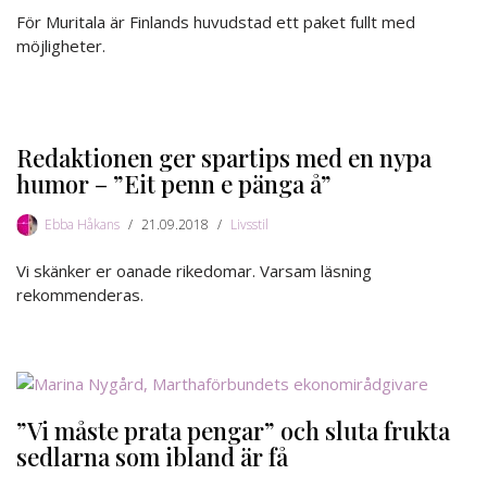
För Muritala är Finlands huvudstad ett paket fullt med
möjligheter.
Redaktionen ger spartips med en nypa
humor – ”Eit penn e pänga å”
Ebba Håkans
21.09.2018
Livsstil
Vi skänker er oanade rikedomar. Varsam läsning
rekommenderas.
”Vi måste prata pengar” och sluta frukta
sedlarna som ibland är få