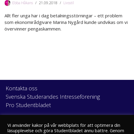
Ebba Håkans
21.09.2018
Livsstil
Allt fler unga har i dag betalningsstörningar – ett problem
som ekonomirådgivare Marina Nygård kunde undvikas om vi
övervinner pengaskammen.
Kontakta oss
Svenska Studerandes Intresseförening
Pro Studentbladet
Neve
| Drivs med
WordPress
Vi använder kakor på vår webbplats för att optimera din
läsupplevelse och göra Studentbladet ännu bättre. Genom