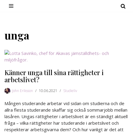
Hoppa
till
innehåll
unga
Känner unga till sina rättigheter i
arbetslivet?
John Eriksson
10.06.2021
Studieliv
Mången studerande arbetar vid sidan om studierna och de
allra flesta studerande skaffar sig också sommarjobb mellan
läsåren. Ungas rättigheter i arbetslivet är en ständigt aktuell
fråga – vilka rättigheter har studerande i arbetslivet och
respekterar arbetsgivarna dem? Och hur vanligt är det att