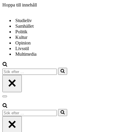
Hoppa till innehåll
Studieliv
Samhället
Politik
Kultur
Opinion
Livsstil
Multimedia
Sök
efter
…
Navigeringsmeny
Sök
efter
…