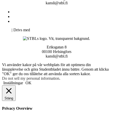
kansli@stbl.fi
Kontakta oss
Svenska Studerandes Intresseförening
Pro Studentbladet
Neve
| Drivs med
WordPress
Eriksgatan 8
00100 Helsingfors
kansli@stbl.fi
Vi använder kakor på vår webbplats för att optimera din
läsupplevelse och göra Studentbladet ännu bättre. Genom att klicka
"OK" ger du oss tillåtelse att använda alla sorters kakor.
Do not sell my personal information
.
Inställningar
OK
Stäng
Privacy Overview