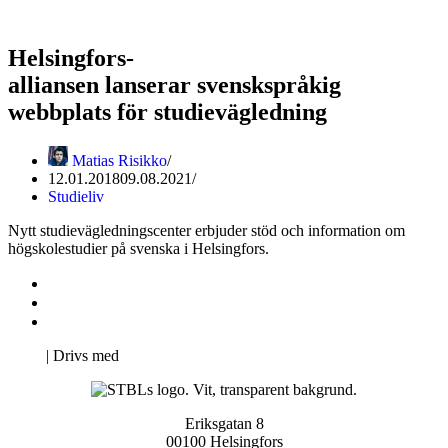
Helsingfors-
alliansen lanserar svenskspråkig
webbplats för studievägledning
Matias Risikko
12.01.2018
09.08.2021
Studieliv
Nytt studievägledningscenter erbjuder stöd och information om
högskolestudier på svenska i Helsingfors.
Kontakta oss
Svenska Studerandes Intresseförening
Pro Studentbladet
Neve
| Drivs med
WordPress
Eriksgatan 8
00100 Helsingfors