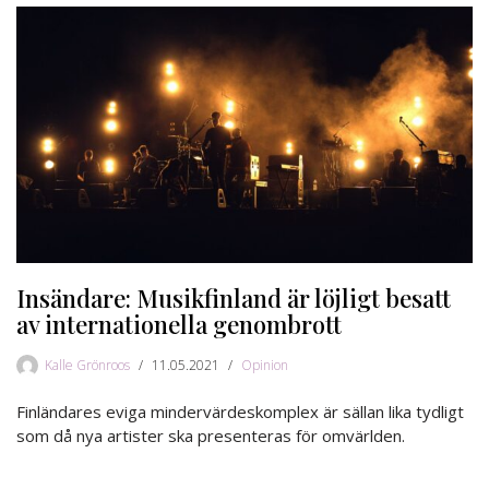
Insändare: Musikfinland är löjligt besatt
av internationella genombrott
Kalle Grönroos
11.05.2021
Opinion
Finländares eviga mindervärdeskomplex är sällan lika tydligt
som då nya artister ska presenteras för omvärlden.