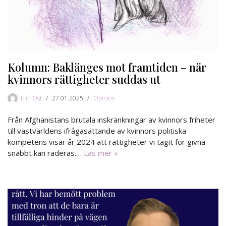
Kolumn: Baklänges mot framtiden – när
kvinnors rättigheter suddas ut
Elin Öst
27.01.2025
Opinion
Från Afghanistans brutala inskränkningar av kvinnors friheter
till västvärldens ifrågasättande av kvinnors politiska
kompetens visar år 2024 att rättigheter vi tagit för givna
snabbt kan raderas.…
Läs mer »