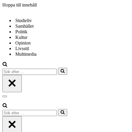
Hoppa till innehåll
Studieliv
Samhället
Politik
Kultur
Opinion
Livsstil
Multimedia
Sök
efter
…
Navigeringsmeny
Sök
efter
…