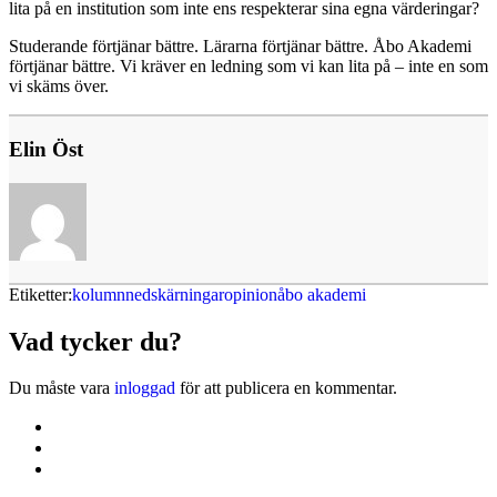
lita på en institution som inte ens respekterar sina egna värderingar?
Studerande förtjänar bättre. Lärarna förtjänar bättre. Åbo Akademi
förtjänar bättre. Vi kräver en ledning som vi kan lita på – inte en som
vi skäms över.
Elin Öst
Etiketter:
kolumn
nedskärningar
opinion
åbo akademi
Vad tycker du?
Du måste vara
inloggad
för att publicera en kommentar.
Kontakta oss
Svenska Studerandes Intresseförening
Pro Studentbladet