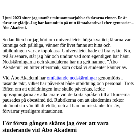
studenter?
I juni 2023 sitter jag utanför mitt sommarjobb och tårarna rinner. De är
tårar av glädje. Jag har kommit in på mitt förstahandsval efter gymnasiet –
Åbo Akademi.
Sedan liten har jag hört om universitetets höga kvalitet; lärarna var
kunniga och pålitliga, vänner för livet fanns att hitta och
utbildningen var av toppklass. Universitetet hade ett bra rykte. Nu,
två år senare, står jag här och undrar vad som egentligen har hänt.
Nedskärningarna och skandalerna har nu gett namnet ”Åbo
Akademi” en bitter eftersmak, som också vi studenter känner av.
Vid Åbo Akademi har
omfattande nedskärningar
genomförts i
rasande takt, vilket har påverkat både utbildning och personal. Trots
löften om att utbildningen inte skulle påverkas, ledde
uppsägningarna av alla lärare vid de korta språken till att kurserna
pausades på obestämd tid. Rubrikerna om att akademins rektor
utnämnt sin vän till direktör, och att han nu misstänks för jäv,
förvärrar ytterligare situationen.
För första gången skäms jag över att vara
studerande vid Åbo Akademi