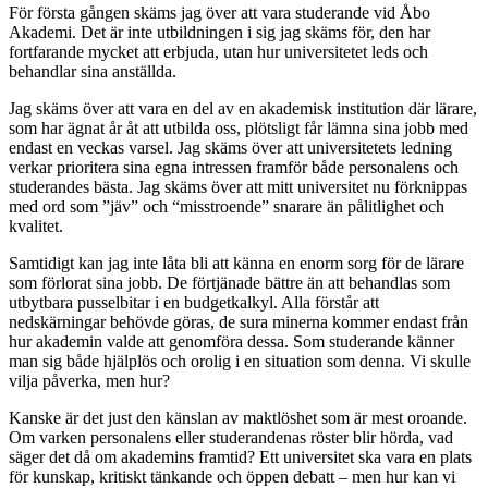
För första gången skäms jag över att vara studerande vid Åbo
Akademi. Det är inte utbildningen i sig jag skäms för, den har
fortfarande mycket att erbjuda, utan hur universitetet leds och
behandlar sina anställda.
Jag skäms över att vara en del av en akademisk institution där lärare,
som har ägnat år åt att utbilda oss, plötsligt får lämna sina jobb med
endast en veckas varsel. Jag skäms över att universitetets ledning
verkar prioritera sina egna intressen framför både personalens och
studerandes bästa. Jag skäms över att mitt universitet nu förknippas
med ord som ”jäv” och “misstroende” snarare än pålitlighet och
kvalitet.
Samtidigt kan jag inte låta bli att känna en enorm sorg för de lärare
som förlorat sina jobb. De förtjänade bättre än att behandlas som
utbytbara pusselbitar i en budgetkalkyl. Alla förstår att
nedskärningar behövde göras, de sura minerna kommer endast från
hur akademin valde att genomföra dessa. Som studerande känner
man sig både hjälplös och orolig i en situation som denna. Vi skulle
vilja påverka, men hur?
Kanske är det just den känslan av maktlöshet som är mest oroande.
Om varken personalens eller studerandenas röster blir hörda, vad
säger det då om akademins framtid? Ett universitet ska vara en plats
för kunskap, kritiskt tänkande och öppen debatt – men hur kan vi