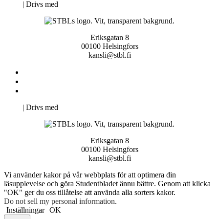
Neve
| Drivs med
WordPress
Eriksgatan 8
00100 Helsingfors
kansli@stbl.fi
Kontakta oss
Svenska Studerandes Intresseförening
Pro Studentbladet
Neve
| Drivs med
WordPress
Eriksgatan 8
00100 Helsingfors
kansli@stbl.fi
Vi använder kakor på vår webbplats för att optimera din
läsupplevelse och göra Studentbladet ännu bättre. Genom att klicka
"OK" ger du oss tillåtelse att använda alla sorters kakor.
Do not sell my personal information
.
Inställningar
OK