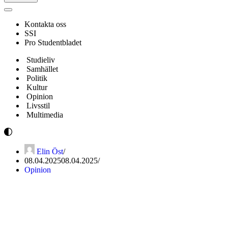
Navigeringsmeny
Kontakta oss
SSI
Pro Studentbladet
Studieliv
Samhället
Politik
Kultur
Opinion
Livsstil
Multimedia
Elin Öst
08.04.2025
08.04.2025
Opinion
Åbo Akademi i upplösning:
Vad betyder krisen för oss