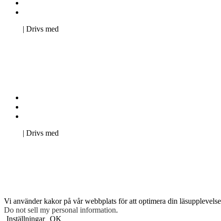
Svenska Studerandes Intresseförening
Pro Studentbladet
Neve
| Drivs med
WordPress
Kontakta oss
Svenska Studerandes Intresseförening
Pro Studentbladet
Neve
| Drivs med
WordPress
Vi använder kakor på vår webbplats för att optimera din läsupplevelse 
Do not sell my personal information
.
Inställningar
OK