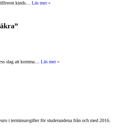
Column:
 different kinds…
Läs mer »
utlänningar
I
sitter
may
löst
be
in
säkra”
the
room,
but
I’m
certainly
not
Utländska
a dess slag att komma…
Läs mer »
in
studerande
the
känner
club
ingen
plikt
att
stanna
i
Finland:
”De
känner
ro i terminsavgifter för studerandena från och med 2016.
sig
mindre
säkra”