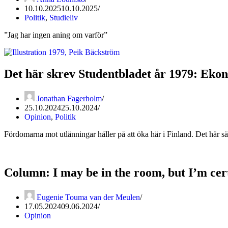
10.10.2025
10.10.2025
Politik
,
Studieliv
”Jag har ingen aning om varför”
Det här skrev Studentbladet år 1979: Ekon
Jonathan Fagerholm
25.10.2024
25.10.2024
Opinion
,
Politik
Fördomarna mot utlänningar håller på att öka här i Finland. Det här 
Column: I may be in the room, but I’m cert
Eugenie Touma van der Meulen
17.05.2024
09.06.2024
Opinion