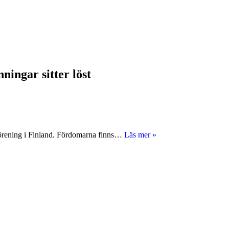
ingar sitter löst
Det
eförening i Finland. Fördomarna finns…
Läs mer »
här
skrev
Studentbladet
år
1979:
Ekonomiska
problem,
rasism,
ensamhet…
–