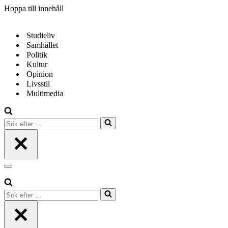
Hoppa till innehåll
Studieliv
Samhället
Politik
Kultur
Opinion
Livsstil
Multimedia
Sök
efter
…
Navigeringsmeny
Sök
efter
…