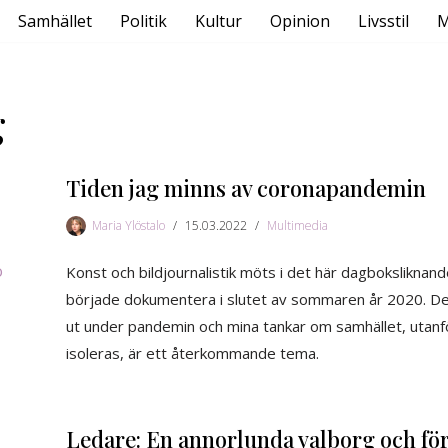
Samhället
Politik
Kultur
Opinion
Livsstil
M
g
Tiden jag minns av coronapandemin
Maria Ylöstalo
15.03.2022
Multimedia
Konst och bildjournalistik möts i det här dagbokslikna
började dokumentera i slutet av sommaren år 2020. Det 
ut under pandemin och mina tankar om samhället, utan
isoleras, är ett återkommande tema.
Ledare: En annorlunda valborg och för