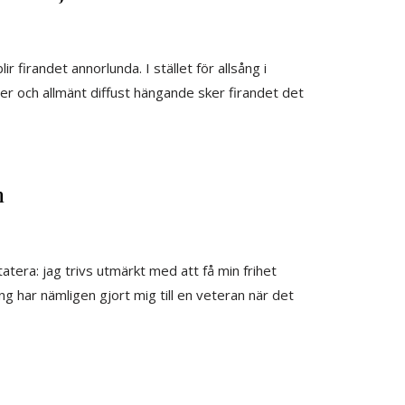
 firandet annorlunda. I stället för allsång i
ter och allmänt diffust hängande sker firandet det
n
atera: jag trivs utmärkt med att få min frihet
g har nämligen gjort mig till en veteran när det