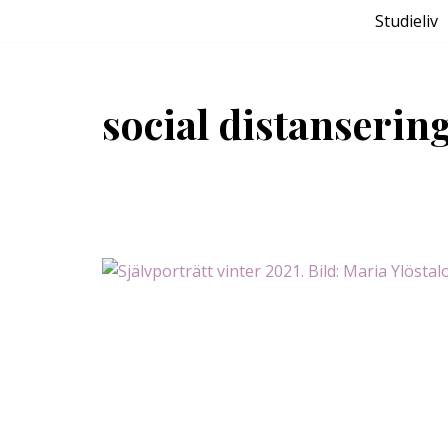
Studieliv
Hoppa
till
social distanserin
innehåll