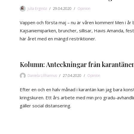
Julia Erginöz
29.04.2020
Opinion
Vappen och första maj – nu är våren kommen! Men i år blir
Kajsaniemiparken, bruncher, sillisar, Havis Amanda, fes
här året med en mängd restriktioner.
Kolumn: Anteckningar från karantäne
Daniela Lillhannus
27.04.2020
Opinion
Efter en och en halv månad i karantän kan jag bara konst
kringskuren. Ett års arbete med min pro gradu-avhandlin
gäller social distansering.