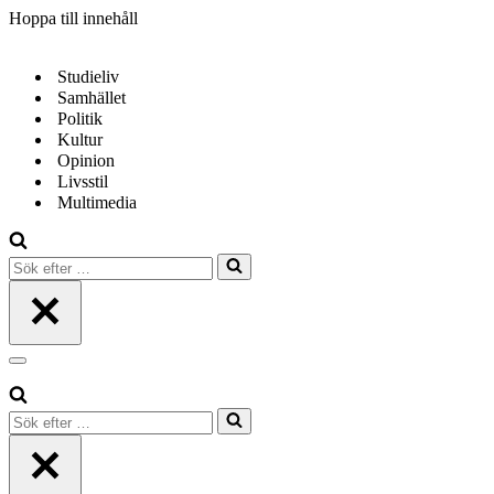
Hoppa till innehåll
Studieliv
Samhället
Politik
Kultur
Opinion
Livsstil
Multimedia
Sök
efter
…
Navigeringsmeny
Sök
efter
…