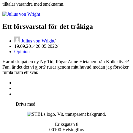
tilltalar varandra med smeknamn.
Ett försvarstal för det tråkiga
Julius von Wright
19.09.2014
26.05.2022
Opinion
Har ni skapat en ny Ny Tid, frågar Anne Hietanen från Kollektivet?
Fan, är det det vi gjort? rusar genom mitt huvud medan jag försöker
fumla fram ett svar.
Kontakta oss
Svenska Studerandes Intresseförening
Pro Studentbladet
Neve
| Drivs med
WordPress
Eriksgatan 8
00100 Helsingfors