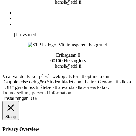
kansli@stbl.fi
Kontakta oss
Svenska Studerandes Intresseförening
Pro Studentbladet
Neve
| Drivs med
WordPress
Eriksgatan 8
00100 Helsingfors
kansli@stbl.fi
Vi använder kakor på vår webbplats för att optimera din
läsupplevelse och göra Studentbladet ännu bättre. Genom att klicka
"OK" ger du oss tillåtelse att använda alla sorters kakor.
Do not sell my personal information
.
Inställningar
OK
Stäng
Privacy Overview