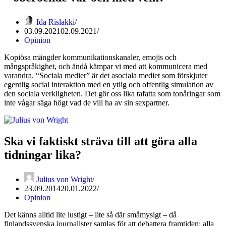
Ida Rislakki
03.09.2021
02.09.2021
Opinion
Kopiösa mängder kommunikationskanaler, emojis och
mångspråkighet, och ändå kämpar vi med att kommunicera med
varandra. “Sociala medier” är det asociala mediet som förskjuter
egentlig social interaktion med en ytlig och offentlig simulation av
den sociala verkligheten. Det gör oss lika tafatta som tonåringar som
inte vågar säga högt vad de vill ha av sin sexpartner.
Ska vi faktiskt sträva till att göra alla
tidningar lika?
Julius von Wright
23.09.2014
20.01.2022
Opinion
Det känns alltid lite lustigt – lite så där småmysigt – då
finlandssvenska journalister samlas för att debattera framtiden: alla