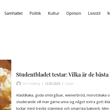
Samhället
Politik
Kultur
Opinion
Livsstil
M
Studentbladet testar: Vilka är de bästa
Elin Lindberg
12.05.2023
Livsstil
Kladdkaka, goda smörgåsar, wienerbröd, morotskaka och
studerande vill man gärna unna sig något extra gott ibla
lockar med trevlig stämning och smarriga bakverk. Men til