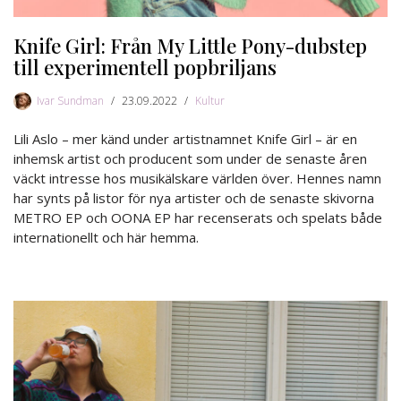
Knife Girl: Från My Little Pony-dubstep
till experimentell popbriljans
Ivar Sundman
23.09.2022
Kultur
Lili Aslo – mer känd under artistnamnet Knife Girl – är en
inhemsk artist och producent som under de senaste åren
väckt intresse hos musikälskare världen över. Hennes namn
har synts på listor för nya artister och de senaste skivorna
METRO EP och OONA EP har recenserats och spelats både
internationellt och här hemma.