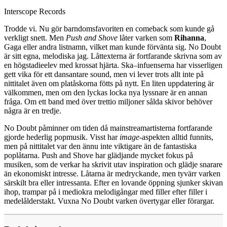
Interscope Records
Trodde vi. Nu gör barndomsfavoriten en comeback som kunde gå
verkligt snett. Men
Push and Shove
låter varken som
Rihanna
,
Gaga eller andra listnamn, vilket man kunde förvänta sig. No Doubt
är sitt egna, melodiska jag. Låttexterna är fortfarande skrivna som av
en högstadieelev med krossat hjärta. Ska–infuenserna har visserligen
gett vika för ett dansantare sound, men vi lever trots allt inte på
nittitalet även om platåskorna fötts på nytt. En liten uppdatering är
välkommen, men om den lyckas locka nya lyssnare är en annan
fråga. Om ett band med över trettio miljoner sålda skivor behöver
några är en tredje.
No Doubt påminner om tiden då mainstreamartisterna fortfarande
gjorde hederlig popmusik. Visst har
image
-aspekten alltid funnits,
men på nittitalet var den ännu inte viktigare än de fantastiska
poplåtarna. Push and Shove har glädjande mycket fokus på
musiken, som de verkar ha skrivit utav inspiration och glädje snarare
än ekonomiskt intresse. Låtarna är medryckande, men tyvärr varken
särskilt bra eller intressanta. Efter en lovande öppning sjunker skivan
ihop, trampar på i mediokra melodigångar med filler efter filler i
medelålderstakt. Vuxna No Doubt varken övertygar eller förargar.