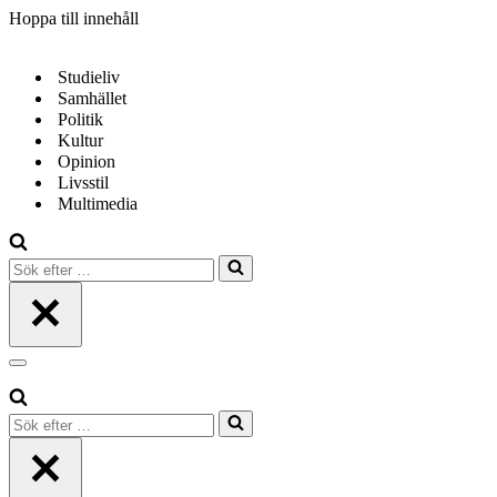
Hoppa till innehåll
Studieliv
Samhället
Politik
Kultur
Opinion
Livsstil
Multimedia
Sök
efter
…
Navigeringsmeny
Sök
efter
…