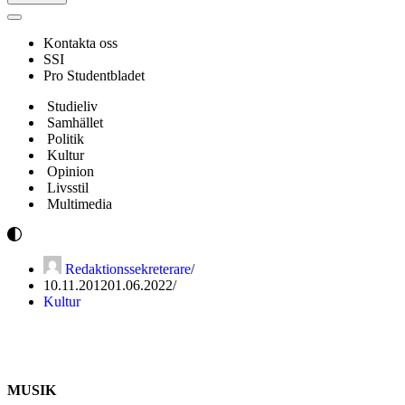
Navigeringsmeny
Kontakta oss
SSI
Pro Studentbladet
Studieliv
Samhället
Politik
Kultur
Opinion
Livsstil
Multimedia
Redaktionssekreterare
10.11.2012
01.06.2022
Kultur
No Doubt – Push and Shove
MUSIK