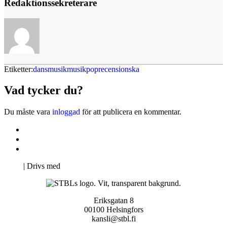
Redaktionssekreterare
Etiketter:
dansmusik
musik
pop
recension
ska
Vad tycker du?
Du måste vara
inloggad
för att publicera en kommentar.
Kontakta oss
Svenska Studerandes Intresseförening
Pro Studentbladet
Neve
| Drivs med
WordPress
Eriksgatan 8
00100 Helsingfors
kansli@stbl.fi