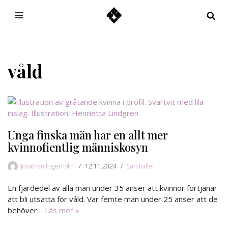
Hoppa
till
innehåll
våld
Unga finska män har en allt mer
kvinnofientlig människosyn
Jonathan Fagerholm
12.11.2024
Samhället
En fjärdedel av alla män under 35 anser att kvinnor förtjänar
att bli utsatta för våld. Var femte man under 25 anser att de
behöver…
Läs mer »