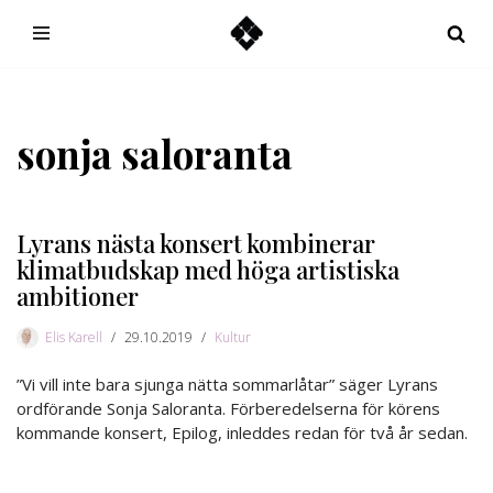
Hoppa
till
innehåll
sonja saloranta
Lyrans nästa konsert kombinerar
klimatbudskap med höga artistiska
ambitioner
Elis Karell
29.10.2019
Kultur
”Vi vill inte bara sjunga nätta sommarlåtar” säger Lyrans
ordförande Sonja Saloranta. Förberedelserna för körens
kommande konsert, Epilog, inleddes redan för två år sedan.