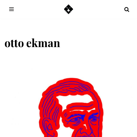
Hoppa
till
innehåll
otto ekman