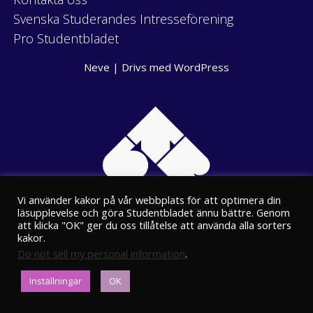
Svenska Studerandes Intresseförening
Pro Studentbladet
Neve
| Drivs med
WordPress
Vi använder kakor på vår webbplats för att optimera din
läsupplevelse och göra Studentbladet ännu bättre. Genom
att klicka "OK" ger du oss tillåtelse att använda alla sorters
kakor.
Do not sell my personal information
.
Eriksgatan 8
Inställningar
OK
00100 Helsingfors
kansli@stbl.fi