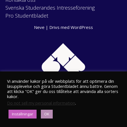
Svenska Studerandes Intresseförening
Pro Studentbladet
Neve
| Drivs med
WordPress
Vi använder kakor på vår webbplats för att optimera din
läsupplevelse och göra Studentbladet ännu bättre. Genom
att klicka "OK" ger du oss tillåtelse att använda alla sorters
kakor.
Do not sell my personal information
.
Eriksgatan 8
Inställningar
OK
00100 Helsingfors
kansli@stbl.fi