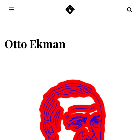
Hoppa
till
innehåll
Otto Ekman