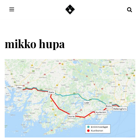
Hoppa
till
innehåll
mikko hupa