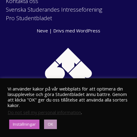
Kontakta oss
Svenska Studerandes Intresseförening
Pro Studentbladet
Neve
| Drivs med
WordPress
Vi använder kakor på vår webbplats för att optimera din
läsupplevelse och göra Studentbladet ännu bättre. Genom
att klicka "OK" ger du oss tillåtelse att använda alla sorters
kakor.
Do not sell my personal information
.
Eriksgatan 8
Inställningar
OK
00100 Helsingfors
kansli@stbl.fi