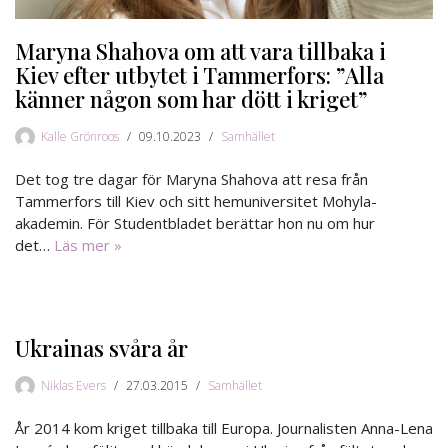
Maryna Shahova om att vara tillbaka i
Kiev efter utbytet i Tammerfors: ”Alla
känner någon som har dött i kriget”
Kalle Grönroos
09.10.2023
Samhället
Det tog tre dagar för Maryna Shahova att resa från
Tammerfors till Kiev och sitt hemuniversitet Mohyla-
akademin. För Studentbladet berättar hon nu om hur
det…
Läs mer »
Ukrainas svåra år
Niklas Evers
27.03.2015
Samhället
År 2014 kom kriget tillbaka till Europa. Journalisten Anna-Lena