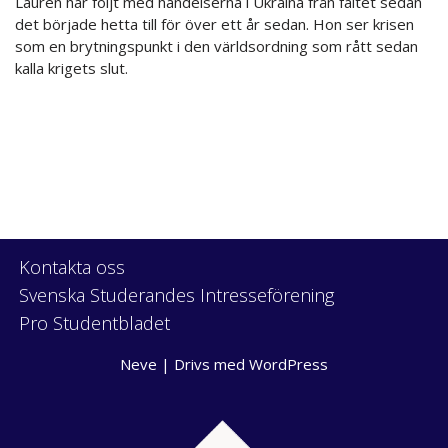
Laurén har följt med händelserna i Ukraina från fältet sedan
det började hetta till för över ett år sedan. Hon ser krisen
som en brytningspunkt i den världsordning som rått sedan
kalla krigets slut.
Kontakta oss
Svenska Studerandes Intresseförening
Pro Studentbladet
Neve
| Drivs med
WordPress