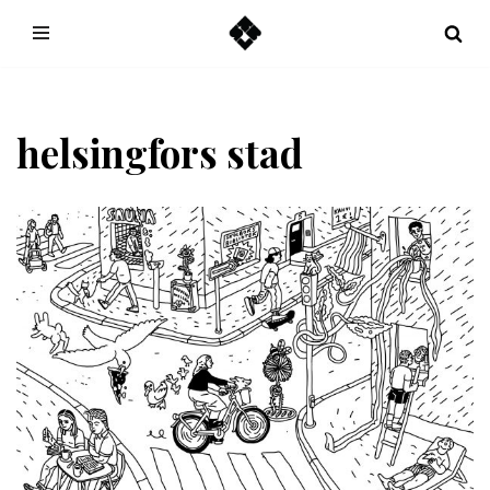
Hoppa
till
innehåll
helsingfors stad