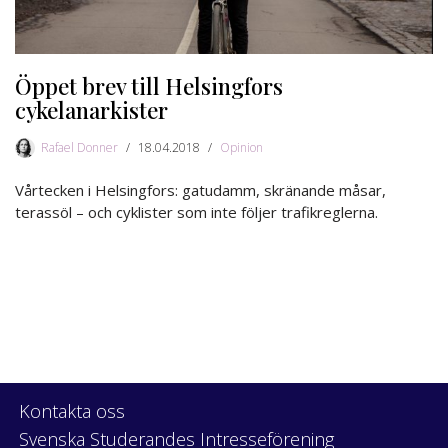
Öppet brev till Helsingfors
cykelanarkister
Rafael Donner
18.04.2018
Opinion
Vårtecken i Helsingfors: gatudamm, skränande måsar,
terassöl – och cyklister som inte följer trafikreglerna.
Kontakta oss
Svenska Studerandes Intresseförening