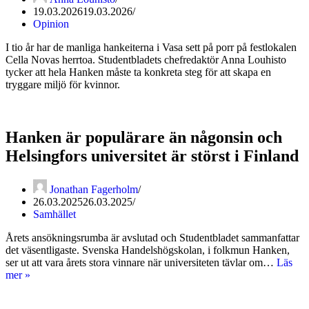
19.03.2026
19.03.2026
Opinion
I tio år har de manliga hankeiterna i Vasa sett på porr på festlokalen
Cella Novas herrtoa. Studentbladets chefredaktör Anna Louhisto
tycker att hela Hanken måste ta konkreta steg för att skapa en
tryggare miljö för kvinnor.
Hanken är populärare än någonsin och
Helsingfors universitet är störst i Finland
Jonathan Fagerholm
26.03.2025
26.03.2025
Samhället
Årets ansökningsrumba är avslutad och Studentbladet sammanfattar
det väsentligaste. Svenska Handelshögskolan, i folkmun Hanken,
ser ut att vara årets stora vinnare när universiteten tävlar om…
Läs
Hanken
mer »
är
populärare