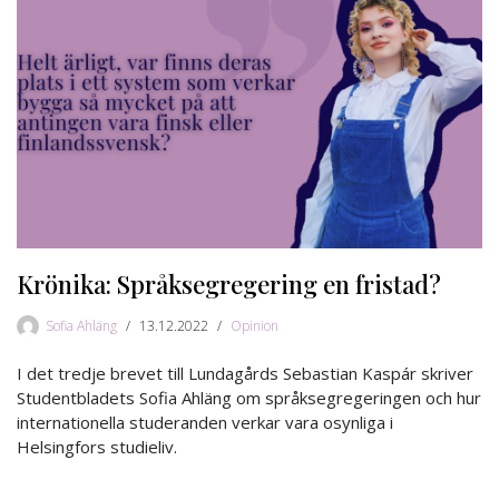
Krönika: Språksegregering en fristad?
Sofia Ahläng
13.12.2022
Opinion
I det tredje brevet till Lundagårds Sebastian Kaspár skriver
Studentbladets Sofia Ahläng om språksegregeringen och hur
internationella studeranden verkar vara osynliga i
Helsingfors studieliv.