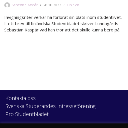
Sebastian Kaspár
28.10.2022
Opinion
Invigningsriter verkar ha förlorat sin plats inom studentlivet.
I ett brev till finländska Studentbladet skriver Lundagårds
Sebastian Kaspár vad han tror att det skulle kunna bero på.
Kontakta oss
Svenska Studerandes Intresseförening
Pro Studentbladet
Neve
| Drivs med
WordPress