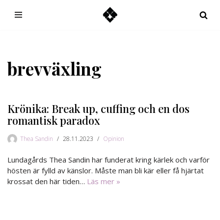
Hoppa
till
innehåll
brevväxling
Krönika: Break up, cuffing och en dos
romantisk paradox
Thea Sandin
28.11.2023
Opinion
Lundagårds Thea Sandin har funderat kring kärlek och varför
hösten är fylld av känslor. Måste man bli kär eller få hjärtat
krossat den här tiden…
Läs mer »