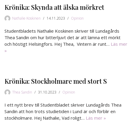
Krönika: Skynda att älska mörkret
Nathalie Koskinen
14.11.2023
Opinion
Studentbladets Nathalie Koskinen skriver till Lundagårds
Thea Sandin om hur bitterljuvt det är att lämna ett mörkt
och höstigt Helsingfors. Hej Thea, Vintern är runt…
Läs mer
»
Krönika: Stockholmare med stort S
Thea Sandin
31.10.2023
Opinion
I ett nytt brev till Studentbladet skriver Lundagårds Thea
Sandin att hon trots studietiden i Lund är och förblir en
stockholmare. Hej Nathalie, Vad roligt…
Läs mer »