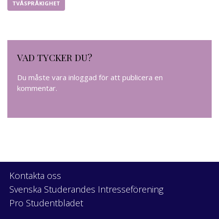
TVÅSPRÅKIGHET
VAD TYCKER DU?
Du måste vara
inloggad
för att publicera en
kommentar.
Kontakta oss
Svenska Studerandes Intresseförening
Pro Studentbladet