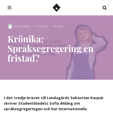
Hoppa
till
innehåll
Sofia Ahläng
13.12.2022
Opinion
Krönika:
Språksegregering en
fristad?
I det tredje brevet till Lundagårds Sebastian Kaspár
skriver Studentbladets Sofia Ahläng om
språksegregeringen och hur internationella