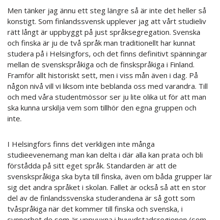
Men tänker jag ännu ett steg längre så är inte det heller så
konstigt. Som finlandssvensk upplever jag att vårt studieliv
rätt långt är uppbyggt på just språksegregation. Svenska
och finska är ju de två språk man traditionellt har kunnat
studera på i Helsingfors, och det finns definitivt spänningar
mellan de svenskspråkiga och de finskspråkiga i Finland.
Framför allt historiskt sett, men i viss mån även i dag. På
någon nivå vill vi liksom inte beblanda oss med varandra. Till
och med våra studentmössor ser ju lite olika ut för att man
ska kunna urskilja vem som tillhör den egna gruppen och
inte.
I Helsingfors finns det verkligen inte många
studieevenemang man kan delta i där alla kan prata och bli
förstådda på sitt eget språk. Standarden är att de
svenskspråkiga ska byta till finska, även om båda grupper lär
sig det andra språket i skolan. Fallet är också så att en stor
del av de finlandssvenska studerandena är så gott som
tvåspråkiga när det kommer till finska och svenska, i
synnerhet de som är uppvuxna i huvudstadsregionen (som