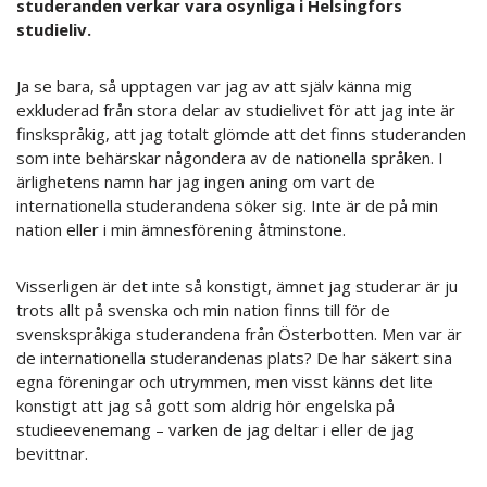
studeranden verkar vara osynliga i Helsingfors
studieliv.
Ja se bara, så upptagen var jag av att själv känna mig
exkluderad från stora delar av studielivet för att jag inte är
finskspråkig, att jag totalt glömde att det finns studeranden
som inte behärskar någondera av de nationella språken. I
ärlighetens namn har jag ingen aning om vart de
internationella studerandena söker sig. Inte är de på min
nation eller i min ämnesförening åtminstone.
Visserligen är det inte så konstigt, ämnet jag studerar är ju
trots allt på svenska och min nation finns till för de
svenskspråkiga studerandena från Österbotten. Men var är
de internationella studerandenas plats? De har säkert sina
egna föreningar och utrymmen, men visst känns det lite
konstigt att jag så gott som aldrig hör engelska på
studieevenemang – varken de jag deltar i eller de jag
bevittnar.