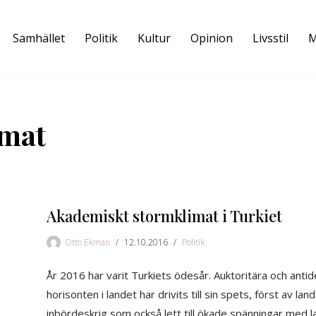
Samhället
Politik
Kultur
Opinion
Livsstil
M
imat
Akademiskt stormklimat i Turkiet
Otto Ekman
12.10.2016
Politik
År 2016 har varit Turkiets ödesår. Auktoritära och anti
horisonten i landet har drivits till sin spets, först av la
inbördeskrig som också lett till ökade spänningar med l