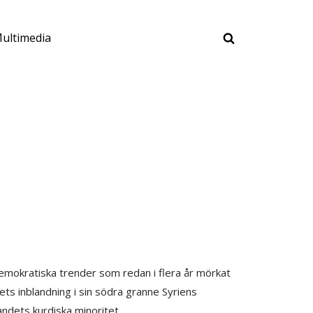
ultimedia
demokratiska trender som redan i flera år mörkat
ndets inblandning i sin södra granne Syriens
andets kurdiska minoritet.