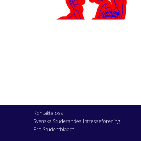
Kontakta oss
Svenska Studerandes Intresseförening
Pro Studentbladet