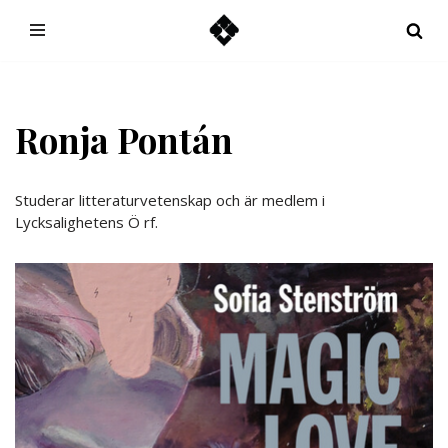
Hoppa
till
innehåll
Ronja Pontán
Studerar litteraturvetenskap och är medlem i
Lycksalighetens Ö rf.