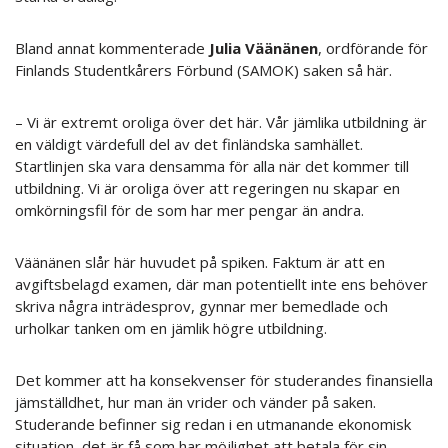
Bland annat kommenterade
Julia Väänänen
, ordförande för
Finlands Studentkårers Förbund (SAMOK) saken så här.
– Vi är extremt oroliga över det här. Vår jämlika utbildning är
en väldigt värdefull del av det finländska samhället.
Startlinjen ska vara densamma för alla när det kommer till
utbildning. Vi är oroliga över att regeringen nu skapar en
omkörningsfil för de som har mer pengar än andra.
Väänänen slår här huvudet på spiken. Faktum är att en
avgiftsbelagd examen, där man potentiellt inte ens behöver
skriva några inträdesprov, gynnar mer bemedlade och
urholkar tanken om en jämlik högre utbildning.
Det kommer att ha konsekvenser för studerandes finansiella
jämställdhet, hur man än vrider och vänder på saken.
Studerande befinner sig redan i en utmanande ekonomisk
situation, det är få som har möjlighet att betala för sin