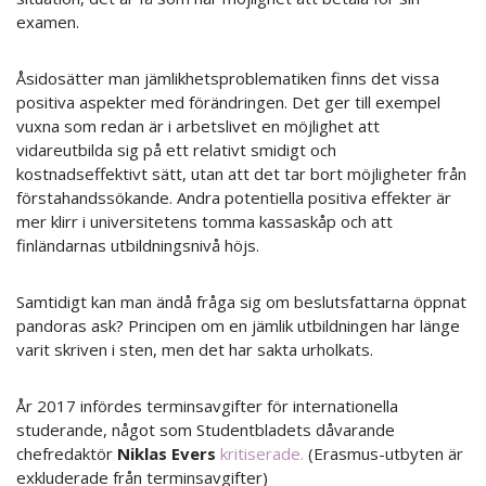
examen.
Åsidosätter man jämlikhetsproblematiken finns det vissa
positiva aspekter med förändringen. Det ger till exempel
vuxna som redan är i arbetslivet en möjlighet att
vidareutbilda sig på ett relativt smidigt och
kostnadseffektivt sätt, utan att det tar bort möjligheter från
förstahandssökande. Andra potentiella positiva effekter är
mer klirr i universitetens tomma kassaskåp och att
finländarnas utbildningsnivå höjs.
Samtidigt kan man ändå fråga sig om beslutsfattarna öppnat
pandoras ask? Principen om en jämlik utbildningen har länge
varit skriven i sten, men det har sakta urholkats.
År 2017 infördes terminsavgifter för internationella
studerande, något som Studentbladets dåvarande
chefredaktör
Niklas Evers
kritiserade.
(Erasmus-utbyten är
exkluderade från terminsavgifter)