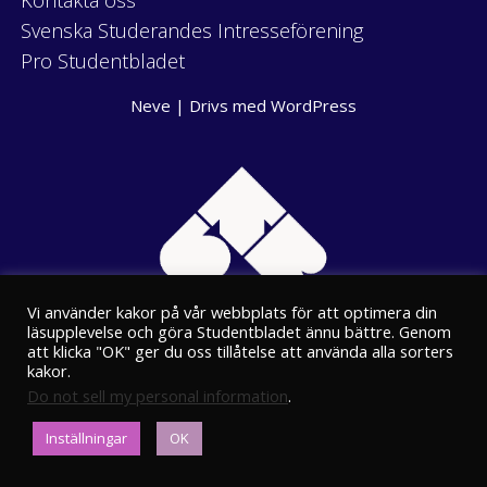
Kontakta oss
Svenska Studerandes Intresseförening
Pro Studentbladet
Neve
| Drivs med
WordPress
Vi använder kakor på vår webbplats för att optimera din
läsupplevelse och göra Studentbladet ännu bättre. Genom
att klicka "OK" ger du oss tillåtelse att använda alla sorters
kakor.
Do not sell my personal information
.
Eriksgatan 8
Inställningar
OK
00100 Helsingfors
kansli@stbl.fi