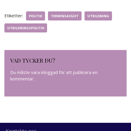
Etiketter:
POLITIK
TERMINSAVGIFT
UTBILDNING
UTBILDNINGSPOLITIK
VAD TYCKER DU?
Du måste vara
inloggad
för att publicera en
kommentar.