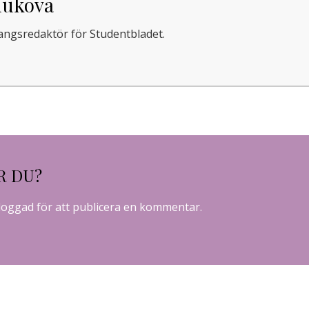
hukova
gsredaktör för Studentbladet.
R DU?
loggad
för att publicera en kommentar.