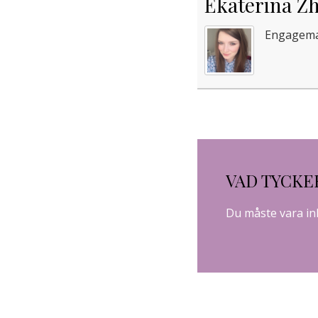
Ekaterina Z
Engageman
VAD TYCKE
Du måste vara
in