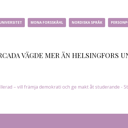
UNIVERSITET
MONA FORSSKÅHL
NORDISKA SPRÅK
PERSONP
ARCADA VÄGDE MER ÄN HELSINGFORS U
llerad – vill främja demokrati och ge makt åt studerande - 