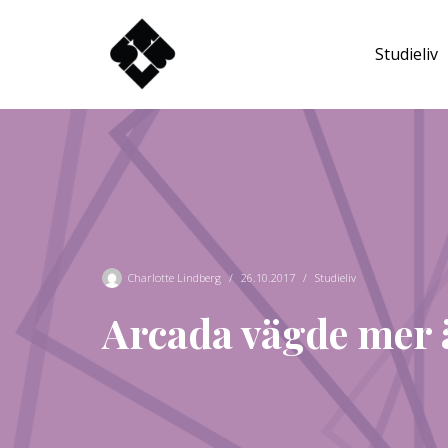
Studieliv
Hoppa
till
innehåll
Charlotte Lindberg
26.10.2017
Studieliv
Arcada vägde mer ä