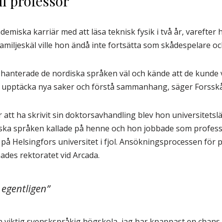
ll professor
demiska karriär med att läsa teknisk fysik i två år, varefter 
familjeskäl ville hon ändå inte fortsätta som skådespelare och f
ag hanterade de nordiska språken väl och kände att de kunde
ka, upptäcka nya saker och förstå sammanhang, säger Forsskå
 att ha skrivit sin doktorsavhandling blev hon universitets
diska språken kallade på henne och hon jobbade som profess
på Helsingfors universitet i fjol. Ansökningsprocessen för 
es rektoratet vid Arcada.
 egentligen”
en viktig svenskspråkig högskola, jag har knappast en chans