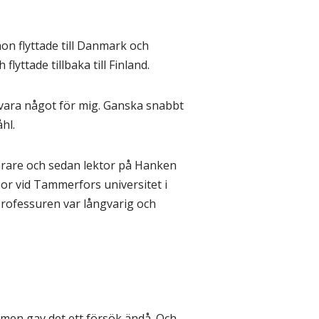
hon flyttade till Danmark och
lyttade tillbaka till Finland.
 vara något för mig. Ganska snabbt
hl.
lärare och sedan lektor på Hanken
or vid Tammerfors universitet i
professuren var långvarig och
 men gav det ett försök ändå. Och