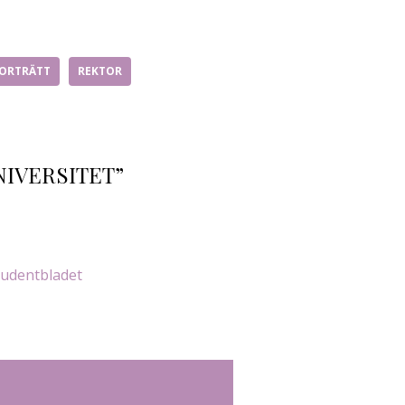
ORTRÄTT
REKTOR
NIVERSITET”
Studentbladet