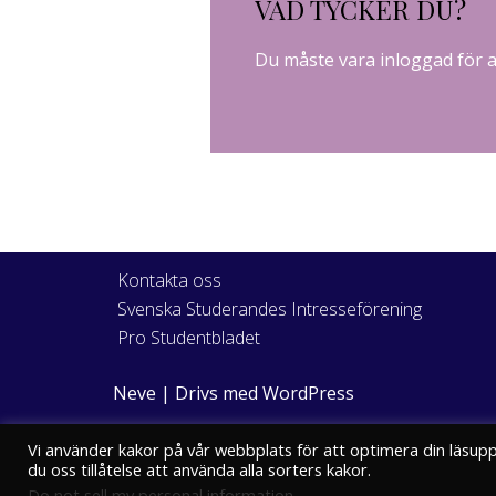
VAD TYCKER DU?
Du måste vara
inloggad
för 
Kontakta oss
Svenska Studerandes Intresseförening
Pro Studentbladet
Neve
| Drivs med
WordPress
Vi använder kakor på vår webbplats för att optimera din läsup
du oss tillåtelse att använda alla sorters kakor.
Do not sell my personal information
.