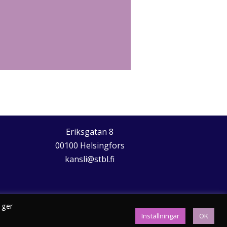
Eriksgatan 8
00100 Helsingfors
kansli@stbl.fi
 ger
Inställningar
OK