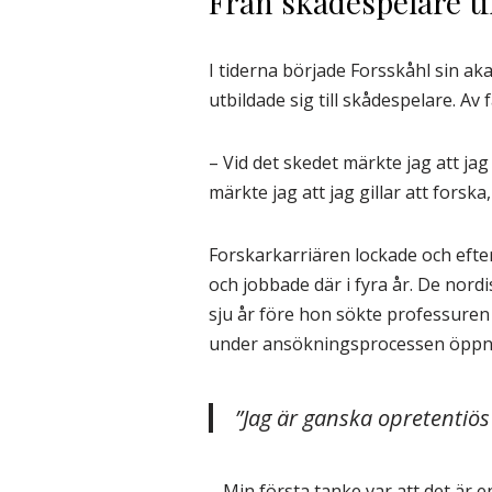
Från skådespelare ti
I tiderna började Forsskåhl sin aka
utbildade sig till skådespelare. Av 
– Vid det skedet märkte jag att j
märkte jag att jag gillar att fors
Forskarkarriären lockade och efter
och jobbade där i fyra år. De nor
sju år före hon sökte professuren 
under ansökningsprocessen öppnad
”Jag är ganska opretentiös
– Min första tanke var att det är 