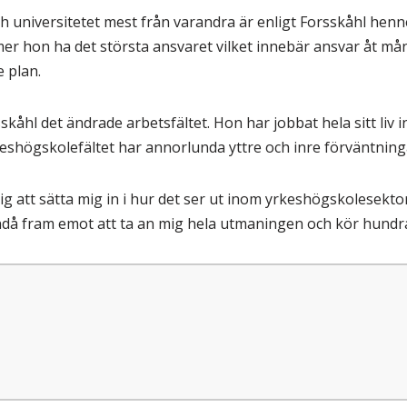
ch universitetet mest från varandra är enligt Forsskåhl he
er hon ha det största ansvaret vilket innebär ansvar åt mån
 plan.
kåhl det ändrade arbetsfältet. Hon har jobbat hela sitt liv 
rkeshögskolefältet har annorlunda yttre och inre förväntnin
g att sätta mig in i hur det ser ut inom yrkeshögskolesekt
r ändå fram emot att ta an mig hela utmaningen och kör hundr