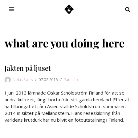
Hoppa
till
innehåll
what are you doing here
Jakten på ljuset
Niklas Evers
07.02.2015
Samhället
I juni 2013 lämnade Oskar Schöldström Finland för att se
andra kulturer, långt borta från sitt gamla hemland. Efter att
ha tillbringat ett år i Asien ställde Schöldström sommaren
2014 in siktet på Mellanöstern. Hans reseskildring från
världens krutdurk har nu blivit en fotoutställning i Finland.