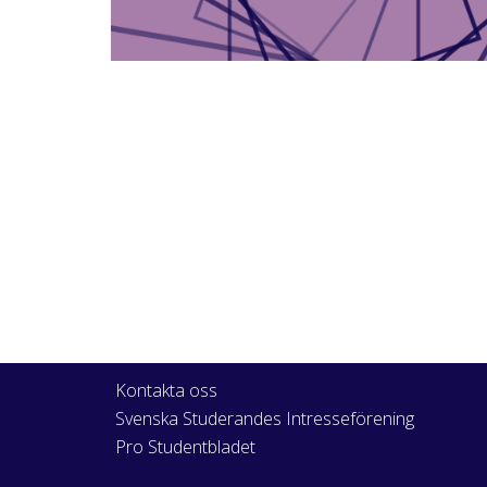
Kontakta oss
Svenska Studerandes Intresseförening
Pro Studentbladet