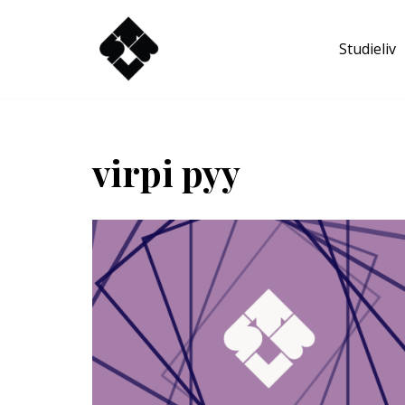
Studieliv
Hoppa
till
innehåll
virpi pyy