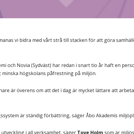
anas vi bidra med vårt strå till stacken för att göra samhäll
mi och Novia (Sydväst) har redan i snart tio år haft en pers
tt minska högskolans påfrestning på miljön.
are är överens om att det i dag är mycket lättare att arbet
gssystem är ständig förbättring, säger Åbo Akademis miljöp
r utveckling i all verksamhet, säger
Tove Holm
som är miljö