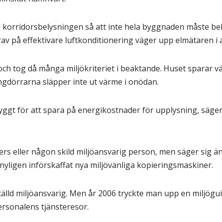
a korridorsbelysningen så att inte hela byggnaden måste bel
av på effektivare luftkonditionering väger upp elmätaren i
ch tog då många miljökriteriet i beaktande. Huset sparar vä
gdörrarna släpper inte ut värme i onödan.
byggt för att spara på energikostnader för upplysning, säg
pers eller någon skild miljöansvarig person, men säger sig ä
nyligen införskaffat nya miljövänliga kopieringsmaskiner.
älld miljöansvarig. Men år 2006 tryckte man upp en miljögu
personalens tjänsteresor.