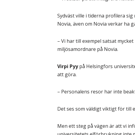
Sydväst ville i tiderna profilera 
Novia, även om Novia verkar ha gan
– Vi har till exempel satsat mycke
miljösamordnare på Novia.
Virpi Pyy
på Helsingfors universit
att göra.
– Personalens resor har inte beak
Det ses som väldigt viktigt för til
Men ett steg på vägen är att vi in
universitetets elförbrukning inte