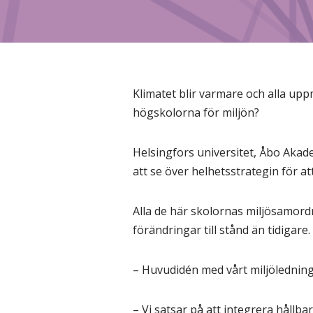
Klimatet blir varmare och alla uppm
högskolorna för miljön?
Helsingfors universitet, Åbo Akade
att se över helhetsstrategin för a
Alla de här skolornas miljösamordn
förändringar till stånd än tidigare.
– Huvudidén med vårt miljölednin
– Vi satsar på att integrera hållba