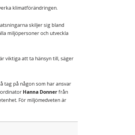
otverka klimatförändringen.
atsningarna skiljer sig bland
älla miljöpersoner och utveckla
 viktiga att ta hänsyn till, säger
t få tag på någon som har ansvar
koordinator
Hanna Donner
från
enhet. För miljömedveten är