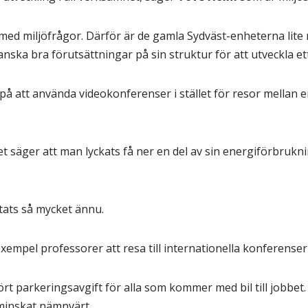
sig med miljöfrågor. Därför är de gamla Sydväst-enheterna lit
ska bra förutsättningar på sin struktur för att utveckla et
t på att använda videokonferenser i stället för resor mellan
et säger att man lyckats få ner en del av sin energiförbrukn
tats så mycket ännu.
l exempel professorer att resa till internationella konferenser
fört parkeringsavgift för alla som kommer med bil till jobbe
 minskat nämnvärt.