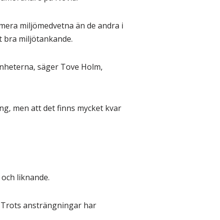
e mera miljömedvetna än de andra i
t bra miljötankande.
 enheterna, säger Tove Holm,
ing, men att det finns mycket kvar
 och liknande.
t. Trots ansträngningar har