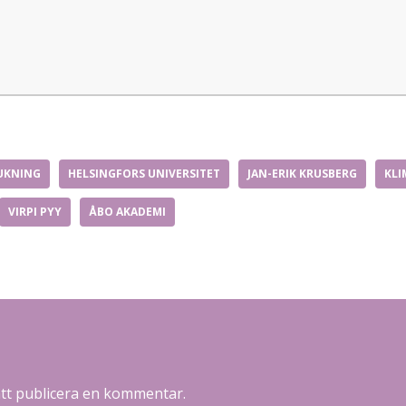
UKNING
HELSINGFORS UNIVERSITET
JAN-ERIK KRUSBERG
KLI
VIRPI PYY
ÅBO AKADEMI
att publicera en kommentar.