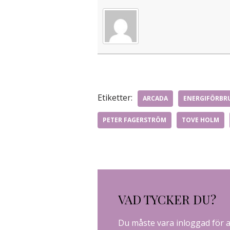
Etiketter:
ARCADA
ENERGIFÖRBR
PETER FAGERSTRÖM
TOVE HOLM
VAD TYCKER DU?
Du måste vara
inloggad
för 