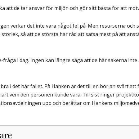
eka att de tar ansvar för miljön och gör sitt bästa för att m
en verkar det inte vara något fel på. Men resurserna och s
storlek, så att de största har råd att satsa mest på att anst
-fråga i dag. Ingen kan längre säga att de här sakerna inte är
 i det här fallet. På Hanken är det till en början svårt at
klart vem den personen kunde vara. Till sist ringer projekt
ionsavdelningen upp och berättar om Hankens miljömedvet
are