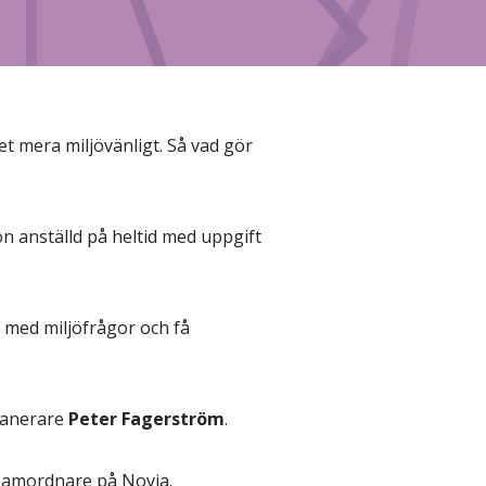
et mera miljövänligt. Så vad gör
on anställd på heltid med uppgift
a med miljöfrågor och få
lanerare
Peter Fagerström
.
samordnare på Novia.