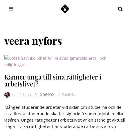
Hoppa
till
innehåll
veera nyfors
Känner unga till sina rättigheter i
arbetslivet?
John Eriksson
10.06.2021
Studieliv
Mången studerande arbetar vid sidan om studierna och de
allra flesta studerande skaffar sig också sommarjobb mellan
läsåren. Ungas rättigheter i arbetslivet är en ständigt aktuell
fråga – vilka rättigheter har studerande i arbetslivet och