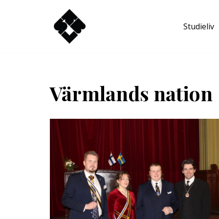
Studieliv
Hoppa
till
innehåll
Värmlands nation