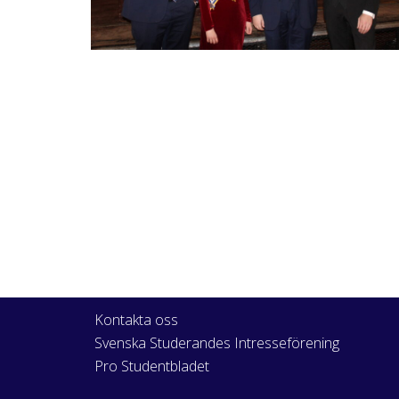
Kontakta oss
Svenska Studerandes Intresseförening
Pro Studentbladet