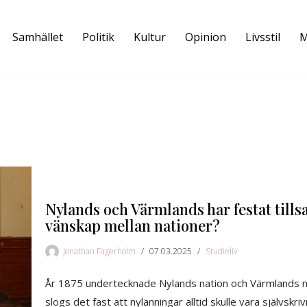
Samhället
Politik
Kultur
Opinion
Livsstil
M
Nylands och Värmlands har festat tills
vänskap mellan nationer?
Jonathan Fagerholm
07.03.2025
Studieliv
År 1875 undertecknade Nylands nation och Värmlands nat
slogs det fast att nylänningar alltid skulle vara självskr